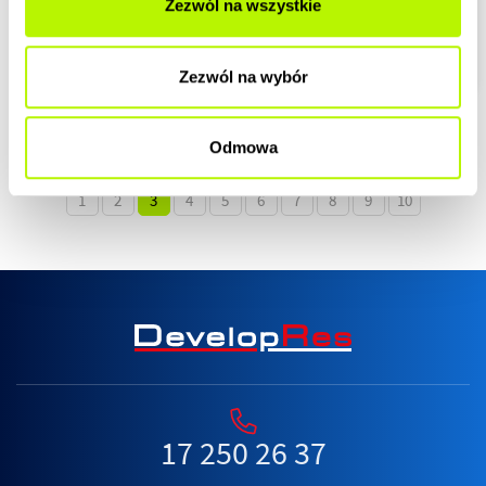
Zezwól na wszystkie
Sprawdź jedną z naszych propozycji mieszkania, obecnie
wykańczanego pod standard "do zamieszkania"
Zezwól na wybór
Odmowa
1
2
3
4
5
6
7
8
9
10
17 250 26 37