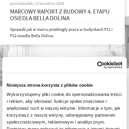
poniedziałek, 13 kwietnia 2026
MARCOWY RAPORT Z BUDOWY 4. ETAPU
OSIEDLA BELLA DOLINA
Sprawdź jak w marcu przebiegły prace w budynkach P11 i
P12 osiedla Bella Dolina.
środa, 8 kwietnia 2026
ROZPOCZĘTO BUDOWĘ 2. ETAPU OSIEDLA
Niniejsza strona korzysta z plików cookie
LEŚNA WOLA W GŁOGOWIE MAŁOPOLSKIM
Wykorzystujemy pliki cookie do spersonalizowania treści
i reklam, aby oferować funkcje społecznościowe i
Trwa budowa 2. etapu inwestcyji Leśna Wola. Nowe domy w
analizować ruch w naszej witrynie. Informacje o tym, jak
Głogowie Małopolskim dostępne w sprzedaży już wkrótce.
korzystasz z naszej witryny, udostępniamy partnerom
społecznościowym, reklamowym i analitycznym.
Partnerzy mogą połączyć te informacje z innymi danymi