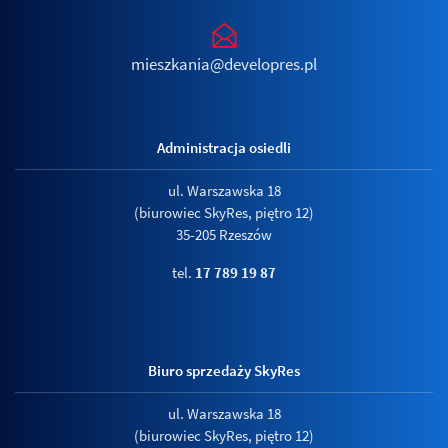
mieszkania@developres.pl
Administracja osiedli
ul. Warszawska 18
(biurowiec SkyRes, piętro 12)
35-205 Rzeszów
tel.
17 789 19 87
Biuro sprzedaży SkyRes
ul. Warszawska 18
(biurowiec SkyRes, piętro 12)