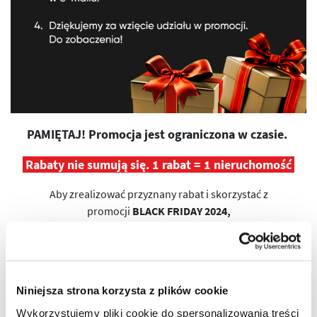
PAMIĘTAJ! Promocja jest ograniczona w czasie.
Rabaty nie sumują się. 1 rabat = 1 nieruchomość
Aby zrealizować przyznany rabat i skorzystać z
promocji
BLACK FRIDAY 2024,
należy podpisać umowę rezerwacyjną na wybraną
nieruchomość spośród puli dostępnych,
w terminie do końca
2024 roku.
Niniejsza strona korzysta z plików cookie
Masz pytania? Skontaktuj się z Biurem Sprzedaży.
Wykorzystujemy pliki cookie do spersonalizowania treści