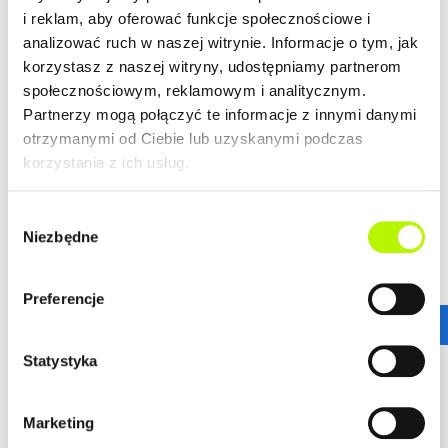
i reklam, aby oferować funkcje społecznościowe i
analizować ruch w naszej witrynie. Informacje o tym, jak
korzystasz z naszej witryny, udostępniamy partnerom
+48 17 250 26 37
społecznościowym, reklamowym i analitycznym.
Partnerzy mogą połączyć te informacje z innymi danymi
otrzymanymi od Ciebie lub uzyskanymi podczas
korzystania z ich usług.
Wybór
ARTYKUŁY
Niezbędne
zgody
Preferencje
środa, 5 sierpnia 2026
Statystyka
RAPORT Z BUDOWY OSIEDLA ZIELONE
STAROMIEŚCIE: LIPIEC 2026
Marketing