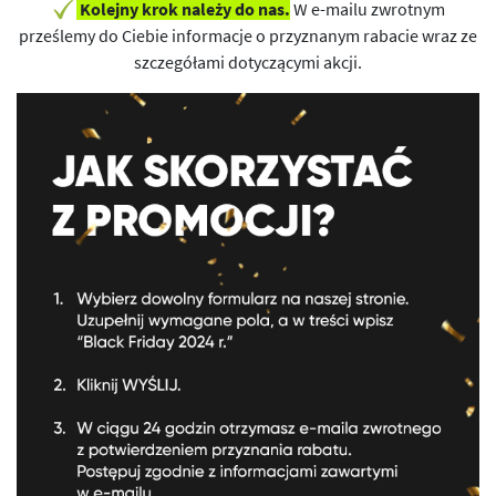
Kolejny krok należy do nas.
W e-mailu zwrotnym
prześlemy do Ciebie informacje o przyznanym rabacie wraz ze
szczegółami dotyczącymi akcji.