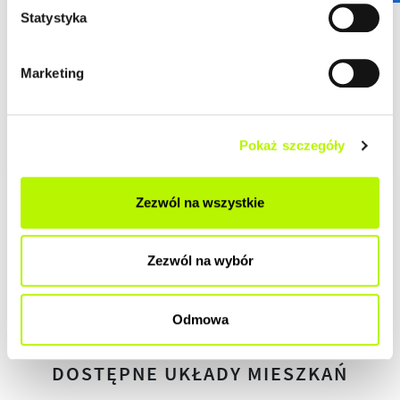
DEWELOPERSKI
Statystyka
DO ZAMIESZKANIA
Marketing
POD KLUCZ
Pokaż szczegóły
Zezwól na wszystkie
HISTORIA ZMIAN CEN
Zezwól na wybór
HISTORIA
Odmowa
DOSTĘPNE UKŁADY MIESZKAŃ