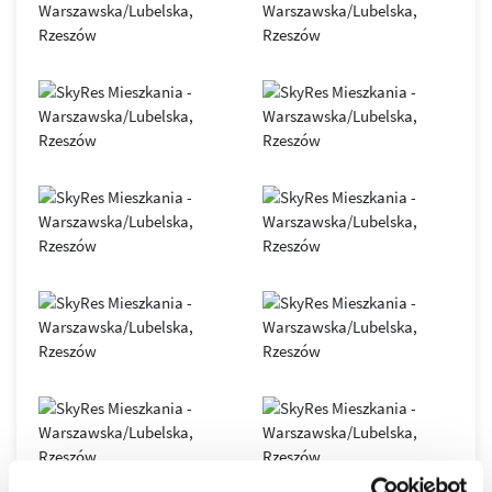
SkyRes
– symbol nowoczesnego Rzeszowa i siedziba
renomowanych, międzynarodowych firm. Obiekt oferuje
elastyczne przestrzenie open space, podłogi podniesione,
sufity podwieszane, duże przeszklenia, indywidualnie
sterowane systemy klimatyzacji i wentylacji, 7
szybkobieżnych wind oraz inteligentny system BMS.
Nowoczesna infrastruktura światłowodowa gwarantuje
stabilny i bezpieczny transfer danych.
Biurowiec został zaprojektowany zgodnie z zasadami
zrównoważonego budownictwa
, co potwierdza
certyfikat
LEED GOLD
. Dzięki połączeniu innowacyjnych technologii,
komfortu i doskonałej lokalizacji, SkyRes jest dziś jednym z
najważniejszych adresów biznesowych
w Rzeszowie oraz
wyjątkowym miejscem do życia w dynamicznie
rozwijającym się mieście.
Osiedle SkyRes to prestiżowa inwestycja, która
wyznaczyła nowe standardy w rzeszowskim
budownictwie, to jeden z najbardziej pożądanych
adresów w Rzeszowie.