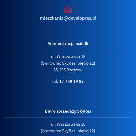
mieszkania@developres.pl
Administracja osiedli
ul. Warszawska 18
(biurowiec SkyRes, piętro 12)
35-205 Rzeszów
tel.
17 789 19 87
Biuro sprzedaży SkyRes
ul. Warszawska 18
(biurowiec SkyRes, piętro 12)