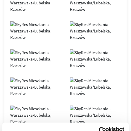
SkyRes
– symbol nowoczesnego Rzeszowa i siedziba
renomowanych, międzynarodowych firm. Obiekt oferuje
elastyczne przestrzenie open space, podłogi podniesione,
sufity podwieszane, duże przeszklenia, indywidualnie
sterowane systemy klimatyzacji i wentylacji, 7
szybkobieżnych wind oraz inteligentny system BMS.
Nowoczesna infrastruktura światłowodowa gwarantuje
stabilny i bezpieczny transfer danych.
Biurowiec został zaprojektowany zgodnie z zasadami
zrównoważonego budownictwa
, co potwierdza
certyfikat
LEED GOLD
. Dzięki połączeniu innowacyjnych technologii,
komfortu i doskonałej lokalizacji, SkyRes jest dziś jednym z
najważniejszych adresów biznesowych
w Rzeszowie oraz
wyjątkowym miejscem do życia w dynamicznie
rozwijającym się mieście.
Osiedle SkyRes to prestiżowa inwestycja, która
wyznaczyła nowe standardy w rzeszowskim
budownictwie, to jeden z najbardziej pożądanych
adresów w Rzeszowie.