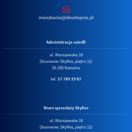
mieszkania@developres.pl
Administracja osiedli
ul. Warszawska 18
(biurowiec SkyRes, piętro 12)
35-205 Rzeszów
tel.
17 789 19 87
Biuro sprzedaży SkyRes
ul. Warszawska 18
(biurowiec SkyRes, piętro 12)