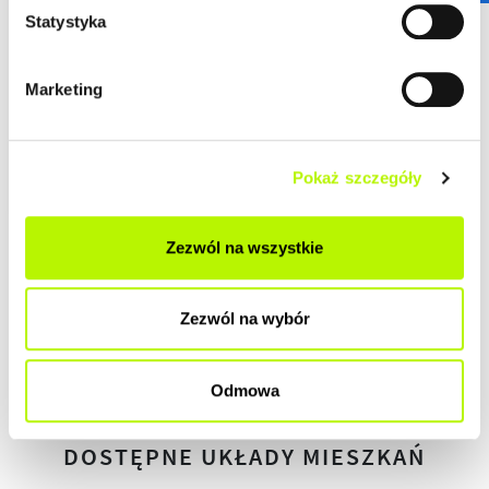
DEWELOPERSKI
Statystyka
DO ZAMIESZKANIA
Marketing
POD KLUCZ
Pokaż szczegóły
Zezwól na wszystkie
HISTORIA ZMIAN CEN
Zezwól na wybór
HISTORIA
Odmowa
DOSTĘPNE UKŁADY MIESZKAŃ