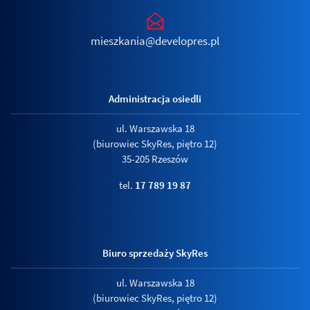
mieszkania@developres.pl
Administracja osiedli
ul. Warszawska 18
(biurowiec SkyRes, piętro 12)
35-205 Rzeszów
tel.
17 789 19 87
Biuro sprzedaży SkyRes
ul. Warszawska 18
(biurowiec SkyRes, piętro 12)