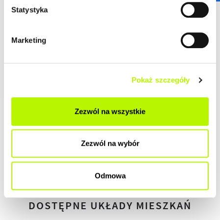
DEWELOPERSKI
Statystyka
DO ZAMIESZKANIA
Marketing
POD KLUCZ
Pokaż szczegóły
Zezwól na wszystkie
HISTORIA ZMIAN CEN
Zezwól na wybór
HISTORIA
Odmowa
DOSTĘPNE UKŁADY MIESZKAŃ