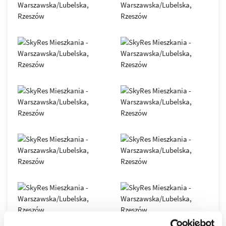
SkyRes
– symbol nowoczesnego Rzeszowa i siedziba
renomowanych, międzynarodowych firm. Obiekt oferuje
elastyczne przestrzenie open space, podłogi podniesione,
sufity podwieszane, duże przeszklenia, indywidualnie
sterowane systemy klimatyzacji i wentylacji, 7
szybkobieżnych wind oraz inteligentny system BMS.
Nowoczesna infrastruktura światłowodowa gwarantuje
stabilny i bezpieczny transfer danych.
Biurowiec został zaprojektowany zgodnie z zasadami
zrównoważonego budownictwa
, co potwierdza
certyfikat
LEED GOLD
. Dzięki połączeniu innowacyjnych technologii,
komfortu i doskonałej lokalizacji, SkyRes jest dziś jednym z
najważniejszych adresów biznesowych
w Rzeszowie oraz
wyjątkowym miejscem do życia w dynamicznie
rozwijającym się mieście.
Osiedle SkyRes to prestiżowa inwestycja, która
wyznaczyła nowe standardy w rzeszowskim
budownictwie, to jeden z najbardziej pożądanych
adresów w Rzeszowie.