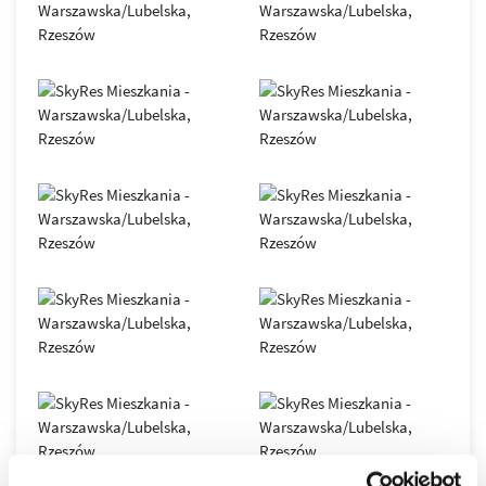
SkyRes
– symbol nowoczesnego Rzeszowa i siedziba
renomowanych, międzynarodowych firm. Obiekt oferuje
elastyczne przestrzenie open space, podłogi podniesione,
sufity podwieszane, duże przeszklenia, indywidualnie
sterowane systemy klimatyzacji i wentylacji, 7
szybkobieżnych wind oraz inteligentny system BMS.
Nowoczesna infrastruktura światłowodowa gwarantuje
stabilny i bezpieczny transfer danych.
Biurowiec został zaprojektowany zgodnie z zasadami
zrównoważonego budownictwa
, co potwierdza
certyfikat
LEED GOLD
. Dzięki połączeniu innowacyjnych technologii,
komfortu i doskonałej lokalizacji, SkyRes jest dziś jednym z
najważniejszych adresów biznesowych
w Rzeszowie oraz
wyjątkowym miejscem do życia w dynamicznie
rozwijającym się mieście.
Osiedle SkyRes to prestiżowa inwestycja, która
wyznaczyła nowe standardy w rzeszowskim
budownictwie, to jeden z najbardziej pożądanych
adresów w Rzeszowie.