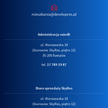
mieszkania@developres.pl
Administracja osiedli
ul. Warszawska 18
(biurowiec SkyRes, piętro 12)
35-205 Rzeszów
tel.
17 789 19 87
Biuro sprzedaży SkyRes
ul. Warszawska 18
(biurowiec SkyRes, piętro 12)