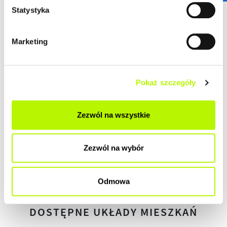
DEWELOPERSKI
Statystyka
DO ZAMIESZKANIA
Marketing
POD KLUCZ
Pokaż szczegóły
Zezwól na wszystkie
HISTORIA ZMIAN CEN
Zezwól na wybór
HISTORIA
Odmowa
DOSTĘPNE UKŁADY MIESZKAŃ