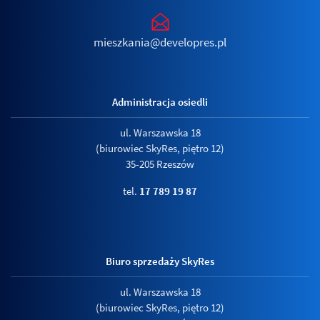
mieszkania@developres.pl
Administracja osiedli
ul. Warszawska 18
(biurowiec SkyRes, piętro 12)
35-205 Rzeszów
tel.
17 789 19 87
Biuro sprzedaży SkyRes
ul. Warszawska 18
(biurowiec SkyRes, piętro 12)