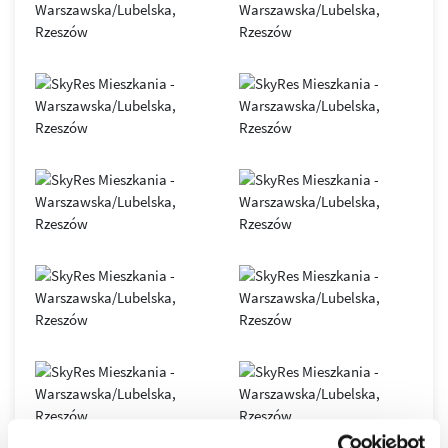
SkyRes
– symbol nowoczesnego Rzeszowa i siedziba
renomowanych, międzynarodowych firm. Obiekt oferuje
elastyczne przestrzenie open space, podłogi podniesione,
sufity podwieszane, duże przeszklenia, indywidualnie
sterowane systemy klimatyzacji i wentylacji, 7
szybkobieżnych wind oraz inteligentny system BMS.
Nowoczesna infrastruktura światłowodowa gwarantuje
stabilny i bezpieczny transfer danych.
Biurowiec został zaprojektowany zgodnie z zasadami
zrównoważonego budownictwa
, co potwierdza
certyfikat
LEED GOLD
. Dzięki połączeniu innowacyjnych technologii,
komfortu i doskonałej lokalizacji, SkyRes jest dziś jednym z
najważniejszych adresów biznesowych
w Rzeszowie oraz
wyjątkowym miejscem do życia w dynamicznie
rozwijającym się mieście.
Osiedle SkyRes to prestiżowa inwestycja, która
wyznaczyła nowe standardy w rzeszowskim
budownictwie, to jeden z najbardziej pożądanych
adresów w Rzeszowie.