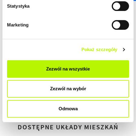
DEWELOPERSKI
Statystyka
DO ZAMIESZKANIA
Marketing
POD KLUCZ
Pokaż szczegóły
Zezwól na wszystkie
HISTORIA ZMIAN CEN
Zezwól na wybór
HISTORIA
Odmowa
DOSTĘPNE UKŁADY MIESZKAŃ