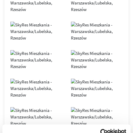
SkyRes
– symbol nowoczesnego Rzeszowa i siedziba
renomowanych, międzynarodowych firm. Obiekt oferuje
elastyczne przestrzenie open space, podłogi podniesione,
sufity podwieszane, duże przeszklenia, indywidualnie
sterowane systemy klimatyzacji i wentylacji, 7
szybkobieżnych wind oraz inteligentny system BMS.
Nowoczesna infrastruktura światłowodowa gwarantuje
stabilny i bezpieczny transfer danych.
Biurowiec został zaprojektowany zgodnie z zasadami
zrównoważonego budownictwa
, co potwierdza
certyfikat
LEED GOLD
. Dzięki połączeniu innowacyjnych technologii,
komfortu i doskonałej lokalizacji, SkyRes jest dziś jednym z
najważniejszych adresów biznesowych
w Rzeszowie oraz
wyjątkowym miejscem do życia w dynamicznie
rozwijającym się mieście.
Osiedle SkyRes to prestiżowa inwestycja, która
wyznaczyła nowe standardy w rzeszowskim
budownictwie, to jeden z najbardziej pożądanych
adresów w Rzeszowie.