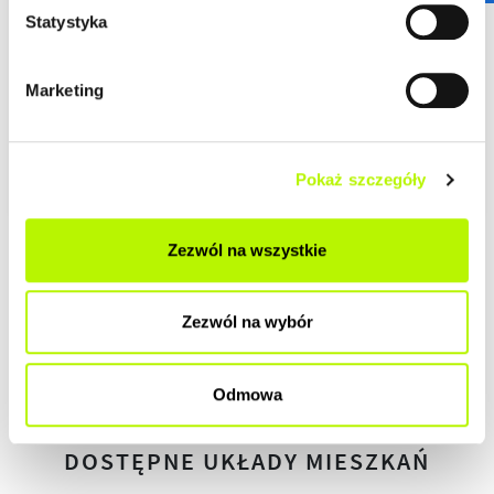
DEWELOPERSKI
Statystyka
DO ZAMIESZKANIA
Marketing
POD KLUCZ
Pokaż szczegóły
Zezwól na wszystkie
HISTORIA ZMIAN CEN
Zezwól na wybór
HISTORIA
Odmowa
DOSTĘPNE UKŁADY MIESZKAŃ