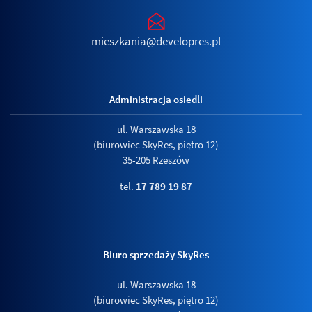
mieszkania@developres.pl
Administracja osiedli
ul. Warszawska 18
(biurowiec SkyRes, piętro 12)
35-205 Rzeszów
tel.
17 789 19 87
Biuro sprzedaży SkyRes
ul. Warszawska 18
(biurowiec SkyRes, piętro 12)