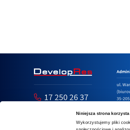
Admini
ul. Wa
(biuro
17 250 26 37
35-205
mieszkania@developres.pl
tel.
17 
Niniejsza strona korzysta
Wykorzystujemy pliki cook
społecznościowe i analizo