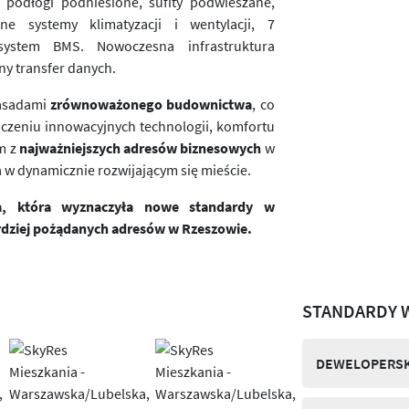
, podłogi podniesione, sufity podwieszane,
ne systemy klimatyzacji i wentylacji, 7
system BMS. Nowoczesna infrastruktura
ny transfer danych.
zasadami
zrównoważonego budownictwa
, co
łączeniu innowacyjnych technologii, komfortu
ym z
najważniejszych adresów biznesowych
w
w dynamicznie rozwijającym się mieście.
ja, która wyznaczyła nowe standardy w
rdziej pożądanych adresów w Rzeszowie.
STANDARDY 
DEWELOPERSK