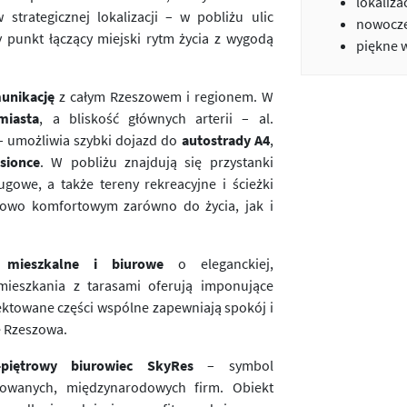
lokaliza
trategicznej lokalizacji – w pobliżu ulic
nowocze
y punkt łączący miejski rytm życia z wygodą
piękne 
unikację
z całym Rzeszowem i regionem. W
miasta
, a bliskość głównych arterii – al.
 – umożliwia szybki dojazd do
autostrady A4
,
sionce
. W pobliżu znajdują się przystanki
ugowe, a także tereny rekreacyjne i ścieżki
kowo komfortowym zarówno do życia, jak i
 mieszkalne i biurowe
o eleganckiej,
mieszkania z tarasami oferują imponujące
jektowane części wspólne zapewniają spokój i
ę Rzeszowa.
-piętrowy biurowiec SkyRes
– symbol
owanych, międzynarodowych firm. Obiekt