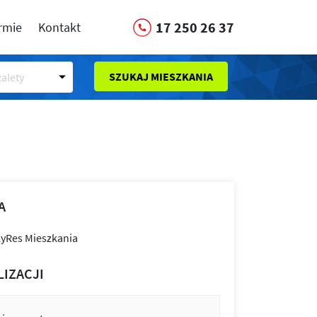
17 250 26 37
irmie
Kontakt
SZUKAJ MIESZKANIA
alety
A
LIZACJI