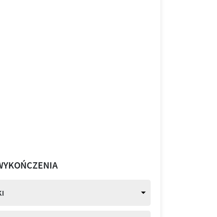
WYKOŃCZENIA
I