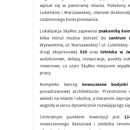
wpisał się w panoramę miasta. Położony w s
Lubelskiej i Warszawskiej, stanowi doskonał
codziennego funkcjonowania.
Lokalizacja SkyRes zapewnia
znakomitą kom
kilka minut można dotrzeć do
centrum 
Wyzwolenia, ul. Warszawskiej i ul. Lubelskiej
drogi ekspresowej
S19
oraz
lotniska w Ja
autobusowe, sklepy, restauracje, punkty usł
rowerowe, co czyni SkyRes miejscem wyjąt
pracy.
Kompleks tworzą
nowoczesne budynki
ponadczasowej architekturze. Przestronne 
widoki na miasto i okolicę, a starannie zapro
wygodę w sercu dynamicznie rozwijającego si
Centralnym punktem inwestycji jest
12
nowoczesnego Rzeszowa i siedziba renom