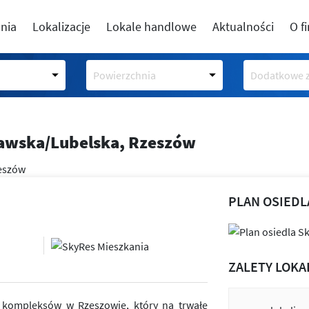
nia
Lokalizacje
Lokale handlowe
Aktualności
O f
Powierzchnia
Dodatkowe z
zawska/Lubelska, Rzeszów
PLAN OSIEDL
ZALETY LOKA
h kompleksów w Rzeszowie, który na trwałe