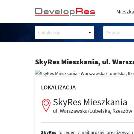
Mieszka
Lokalizacja
Pokoje
SkyRes Mieszkania,
ul. Wars
LOKALIZACJA
SkyRes Mieszkania
ul. Warszawska/Lubelska, Rzeszów
SkyRes
to jeden z najbardziej prestiżowyc