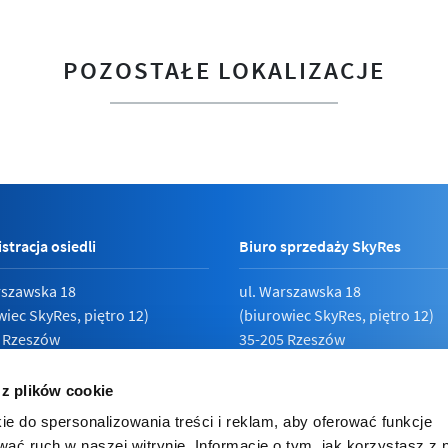
POZOSTAŁE LOKALIZACJE
stracja osiedli
Biuro sprzedaży SkyRes
rszawska 18
ul. Warszawska 18
wiec SkyRes, piętro 12)
(biurowiec SkyRes, piętro 12)
 Rzeszów
35-205 Rzeszów
789 19 87
Pn - Pt:
08:00 - 17:00
 z plików cookie
ie do spersonalizowania treści i reklam, aby oferować funkcje
wać ruch w naszej witrynie. Informacje o tym, jak korzystasz z 