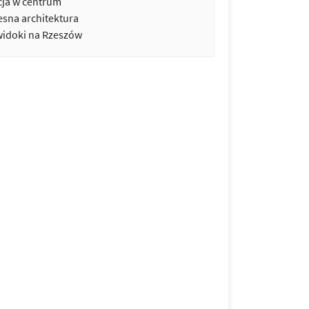
cja w centrum
sna architektura
widoki na Rzeszów