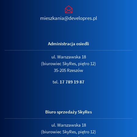
mieszkania@developres.pl
Administracja osiedli
ul. Warszawska 18
(biurowiec SkyRes, piętro 12)
35-205 Rzeszów
tel.
17 789 19 87
Biuro sprzedaży SkyRes
ul. Warszawska 18
(biurowiec SkyRes, piętro 12)