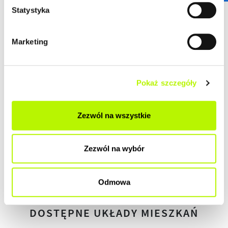
DEWELOPERSKI
Statystyka
DO ZAMIESZKANIA
Marketing
POD KLUCZ
Pokaż szczegóły
Zezwól na wszystkie
HISTORIA ZMIAN CEN
Zezwól na wybór
HISTORIA
Odmowa
DOSTĘPNE UKŁADY MIESZKAŃ