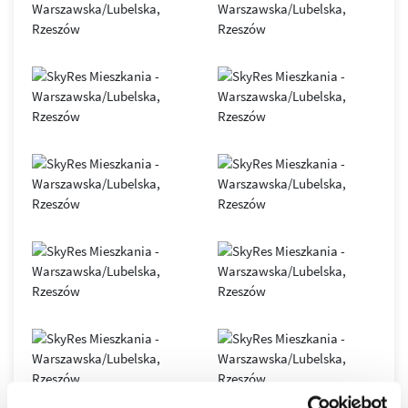
SkyRes
– symbol nowoczesnego Rzeszowa i siedziba
renomowanych, międzynarodowych firm. Obiekt oferuje
elastyczne przestrzenie open space, podłogi podniesione,
sufity podwieszane, duże przeszklenia, indywidualnie
sterowane systemy klimatyzacji i wentylacji, 7
szybkobieżnych wind oraz inteligentny system BMS.
Nowoczesna infrastruktura światłowodowa gwarantuje
stabilny i bezpieczny transfer danych.
Biurowiec został zaprojektowany zgodnie z zasadami
zrównoważonego budownictwa
, co potwierdza
certyfikat
LEED GOLD
. Dzięki połączeniu innowacyjnych technologii,
komfortu i doskonałej lokalizacji, SkyRes jest dziś jednym z
najważniejszych adresów biznesowych
w Rzeszowie oraz
wyjątkowym miejscem do życia w dynamicznie
rozwijającym się mieście.
Osiedle SkyRes to prestiżowa inwestycja, która
wyznaczyła nowe standardy w rzeszowskim
budownictwie, to jeden z najbardziej pożądanych
adresów w Rzeszowie.