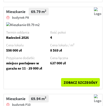
2
Mieszkanie
69.79 m
budynek P8
Termin oddania
Ilość pokoi
Kwiecień 2026
4
2
Cena lokalu
Cena lokalu / m
598 000 zł
8 569 zł
Przypisane dodatki:
Cena łączna
miejsce postojowe w
637 000 zł
garażu nr 11 - 39 000 zł
ZOBACZ SZCZEGÓŁY
2
Mieszkanie
69.94 m
budynek P10