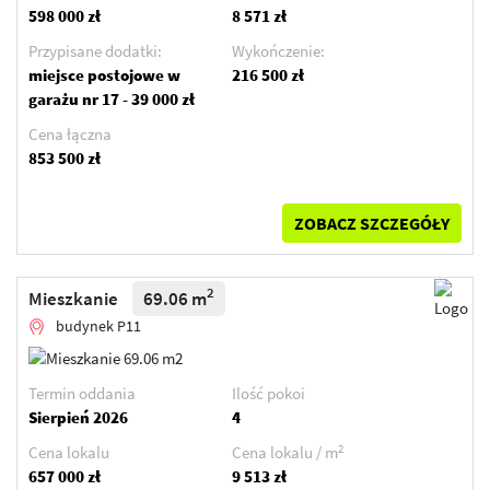
598 000 zł
8 571 zł
Przypisane dodatki:
Wykończenie:
miejsce postojowe w
216 500 zł
garażu nr 17 - 39 000 zł
Cena łączna
853 500 zł
ZOBACZ SZCZEGÓŁY
2
Mieszkanie
69.06 m
budynek P11
Termin oddania
Ilość pokoi
Sierpień 2026
4
2
Cena lokalu
Cena lokalu / m
657 000 zł
9 513 zł