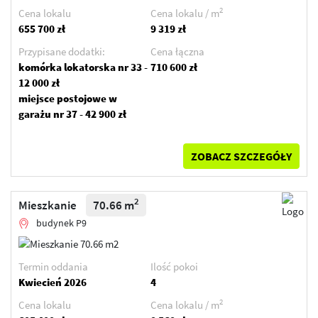
2
Cena lokalu
Cena lokalu / m
655 700 zł
9 319 zł
Przypisane dodatki:
Cena łączna
komórka lokatorska nr 33 -
710 600 zł
12 000 zł
miejsce postojowe w
garażu nr 37 - 42 900 zł
ZOBACZ SZCZEGÓŁY
2
Mieszkanie
70.66 m
budynek P9
Termin oddania
Ilość pokoi
Kwiecień 2026
4
2
Cena lokalu
Cena lokalu / m