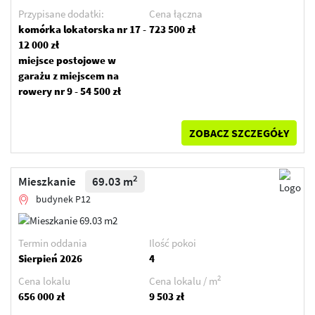
Przypisane dodatki:
Cena łączna
komórka lokatorska nr 17 -
723 500 zł
12 000 zł
miejsce postojowe w
garażu z miejscem na
rowery nr 9 - 54 500 zł
ZOBACZ SZCZEGÓŁY
2
Mieszkanie
69.03 m
budynek P12
Termin oddania
Ilość pokoi
Sierpień 2026
4
2
Cena lokalu
Cena lokalu / m
656 000 zł
9 503 zł