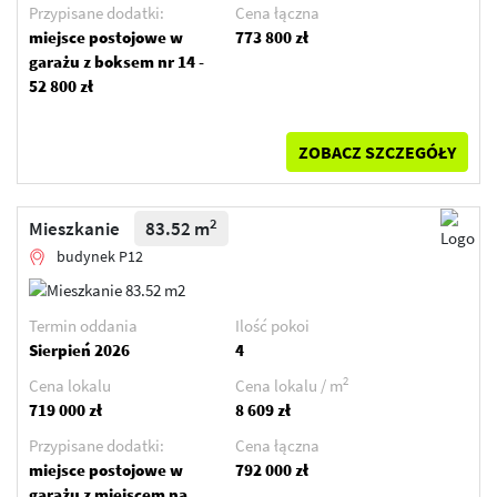
Przypisane dodatki:
Cena łączna
miejsce postojowe w
773 800 zł
garażu z boksem nr 14 -
52 800 zł
ZOBACZ SZCZEGÓŁY
2
Mieszkanie
83.52 m
budynek P12
Termin oddania
Ilość pokoi
Sierpień 2026
4
2
Cena lokalu
Cena lokalu / m
719 000 zł
8 609 zł
Przypisane dodatki:
Cena łączna
miejsce postojowe w
792 000 zł
garażu z miejscem na