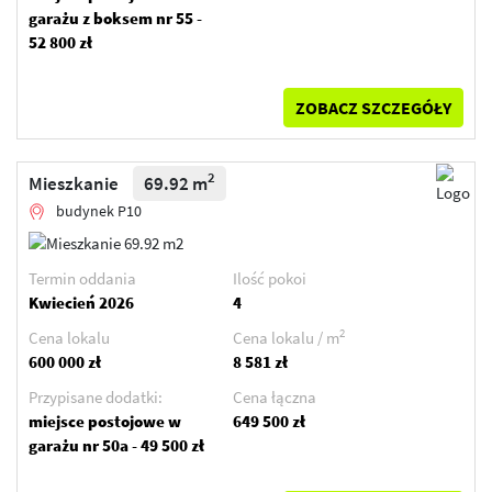
garażu z boksem nr 55 -
52 800 zł
ZOBACZ SZCZEGÓŁY
2
Mieszkanie
69.92 m
budynek P10
Termin oddania
Ilość pokoi
Kwiecień 2026
4
2
Cena lokalu
Cena lokalu / m
600 000 zł
8 581 zł
Przypisane dodatki:
Cena łączna
miejsce postojowe w
649 500 zł
garażu nr 50a - 49 500 zł