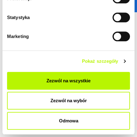
ZOBACZ SZCZEGÓŁY
Statystyka
2
Mieszkanie
70.79 m
budynek P10
Marketing
Termin oddania
Ilość pokoi
Kwiecień 2026
4
Pokaż szczegóły
2
Cena lokalu
Cena lokalu / m
607 000 zł
8 575 zł
Zezwól na wszystkie
Przypisane dodatki:
Cena łączna
miejsce postojowe w
653 500 zł
garażu z boksem nr 66a -
Zezwól na wybór
46 500 zł
Odmowa
ZOBACZ SZCZEGÓŁY