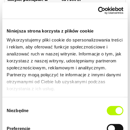
garażu z boksem nr 59 -
46 500 zł
ZOBACZ SZCZEGÓŁY
Niniejsza strona korzysta z plików cookie
Wykorzystujemy pliki cookie do spersonalizowania treści
i reklam, aby oferować funkcje społecznościowe i
2
Mieszkanie
70.54 m
analizować ruch w naszej witrynie. Informacje o tym, jak
budynek P9
korzystasz z naszej witryny, udostępniamy partnerom
społecznościowym, reklamowym i analitycznym.
Termin oddania
Ilość pokoi
Partnerzy mogą połączyć te informacje z innymi danymi
Kwiecień 2026
4
otrzymanymi od Ciebie lub uzyskanymi podczas
korzystania z ich usług.
2
Cena lokalu
Cena lokalu / m
605 000 zł
8 577 zł
Wybór
Przypisane dodatki:
Cena łączna
Niezbędne
zgody
miejsce postojowe w
645 000 zł
garażu nr 70 - 40 000 zł
Preferencje