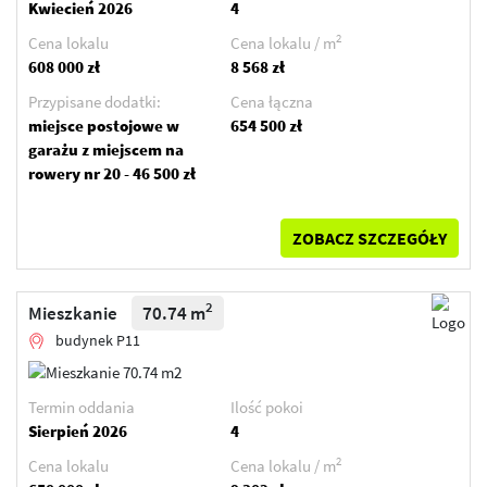
Kwiecień 2026
4
2
Cena lokalu
Cena lokalu / m
608 000 zł
8 568 zł
Przypisane dodatki:
Cena łączna
miejsce postojowe w
654 500 zł
garażu z miejscem na
rowery nr 20 - 46 500 zł
ZOBACZ SZCZEGÓŁY
2
Mieszkanie
70.74 m
budynek P11
Termin oddania
Ilość pokoi
Sierpień 2026
4
2
Cena lokalu
Cena lokalu / m