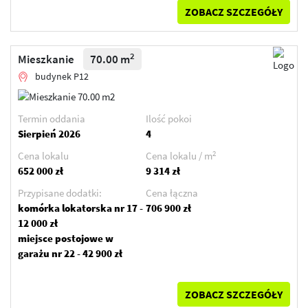
ZOBACZ SZCZEGÓŁY
2
Mieszkanie
70.00 m
budynek P12
Termin oddania
Ilość pokoi
Sierpień 2026
4
2
Cena lokalu
Cena lokalu / m
652 000 zł
9 314 zł
Przypisane dodatki:
Cena łączna
komórka lokatorska nr 17 -
706 900 zł
12 000 zł
miejsce postojowe w
garażu nr 22 - 42 900 zł
ZOBACZ SZCZEGÓŁY