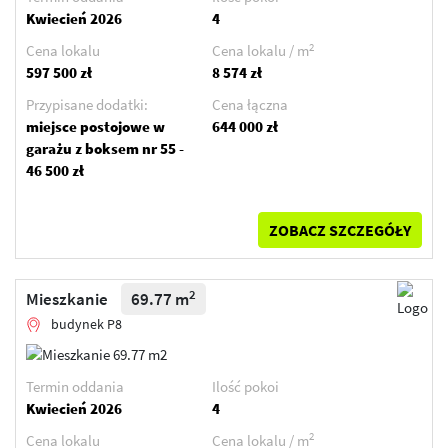
Kwiecień 2026
4
2
Cena lokalu
Cena lokalu / m
597 500 zł
8 574 zł
Przypisane dodatki:
Cena łączna
miejsce postojowe w
644 000 zł
garażu z boksem nr 55 -
46 500 zł
ZOBACZ SZCZEGÓŁY
2
Mieszkanie
69.77 m
budynek P8
Termin oddania
Ilość pokoi
Kwiecień 2026
4
2
Cena lokalu
Cena lokalu / m