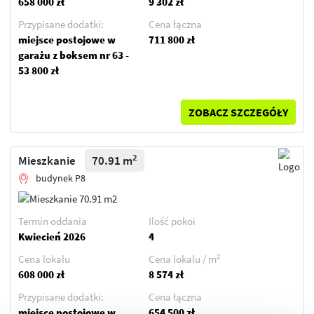
658 000 zł
9 302 zł
Przypisane dodatki:
Cena łączna
miejsce postojowe w
711 800 zł
garażu z boksem nr 63 -
53 800 zł
ZOBACZ SZCZEGÓŁY
2
Mieszkanie
70.91 m
budynek P8
Termin oddania
Ilość pokoi
Kwiecień 2026
4
2
Cena lokalu
Cena lokalu / m
608 000 zł
8 574 zł
Przypisane dodatki:
Cena łączna
miejsce postojowe w
654 500 zł