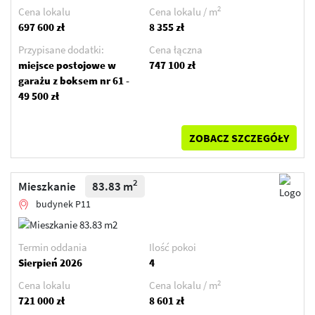
2
Cena lokalu
Cena lokalu / m
697 600 zł
8 355 zł
Przypisane dodatki:
Cena łączna
miejsce postojowe w
747 100 zł
garażu z boksem nr 61 -
49 500 zł
ZOBACZ SZCZEGÓŁY
2
Mieszkanie
83.83 m
budynek P11
Termin oddania
Ilość pokoi
Sierpień 2026
4
2
Cena lokalu
Cena lokalu / m
721 000 zł
8 601 zł