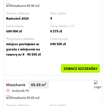
Termin oddania
Ilość pokoi
Kwiecień 2026
4
2
Cena lokalu
Cena lokalu / m
600 000 zł
8 579 zł
Przypisane dodatki:
Cena łączna
miejsce postojowe w
649 500 zł
garażu z miejscem na
rowery nr 8 - 49 500 zł
ZOBACZ SZCZEGÓŁY
2
Mieszkanie
69.69 m
budynek P9
Termin oddania
Ilość pokoi