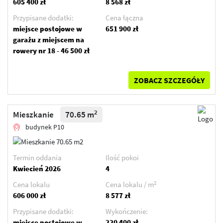
605 400 zł
8 568 zł
Przypisane dodatki:
Cena łączna
miejsce postojowe w
651 900 zł
garażu z miejscem na
rowery nr 18 - 46 500 zł
ZOBACZ SZCZEGÓŁY
2
Mieszkanie
70.65 m
budynek P10
Termin oddania
Ilość pokoi
Kwiecień 2026
4
2
Cena lokalu
Cena lokalu / m
606 000 zł
8 577 zł
Przypisane dodatki:
Wykończenie:
miejsce postojowe w
220 400 zł