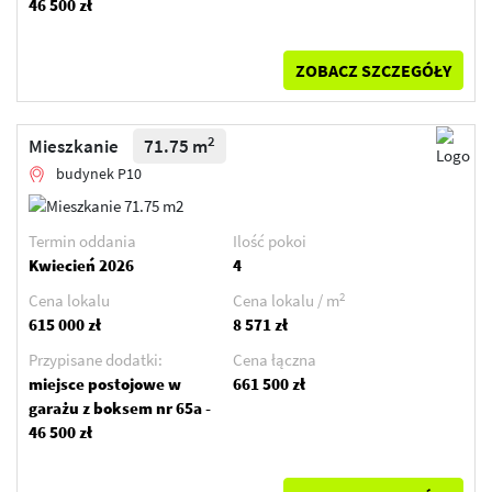
46 500 zł
ZOBACZ SZCZEGÓŁY
2
Mieszkanie
71.75 m
budynek P10
Termin oddania
Ilość pokoi
Kwiecień 2026
4
2
Cena lokalu
Cena lokalu / m
615 000 zł
8 571 zł
Przypisane dodatki:
Cena łączna
miejsce postojowe w
661 500 zł
garażu z boksem nr 65a -
46 500 zł