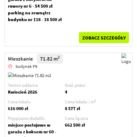
rowery nr 6 - 54 500 zł
parking na zewnątrz
budynku nr 118 - 18 500 zł
ZOBACZ SZCZEGÓŁY
2
Mieszkanie
71.82 m
budynek P8
Termin oddania
Ilość pokoi
Kwiecień 2026
4
2
Cena lokalu
Cena lokalu / m
616 000 zł
8 577 zł
Przypisane dodatki:
Cena łączna
miejsce postojowe w
662 500 zł
garażu z boksem nr 60 -