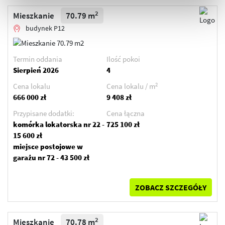
2
Mieszkanie
70.79 m
budynek P12
Termin oddania
Ilość pokoi
Sierpień 2026
4
2
Cena lokalu
Cena lokalu / m
666 000 zł
9 408 zł
Przypisane dodatki:
Cena łączna
komórka lokatorska nr 22 -
725 100 zł
15 600 zł
miejsce postojowe w
garażu nr 72 - 43 500 zł
ZOBACZ SZCZEGÓŁY
2
Mieszkanie
70.78 m