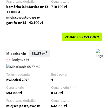
Przypisane dodatki:
Cena łączna
komórka lokatorska nr 12 -
710 500 zł
11 000 zł
miejsce postojowe w
garażu nr 25 - 43 500 zł
ZOBACZ SZCZEGÓŁY
2
Mieszkanie
68.87 m
budynek P8
Termin oddania
Ilość pokoi
Kwiecień 2026
4
2
Cena lokalu
Cena lokalu / m
593 000 zł
8 610 zł
Przypisane dodatki:
Cena łączna
miejsce postojowe w
632 000 zł