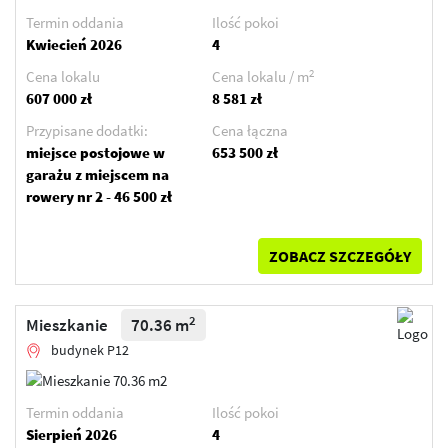
Termin oddania
Ilość pokoi
Kwiecień 2026
4
2
Cena lokalu
Cena lokalu / m
607 000 zł
8 581 zł
Przypisane dodatki:
Cena łączna
miejsce postojowe w
653 500 zł
garażu z miejscem na
rowery nr 2 - 46 500 zł
ZOBACZ SZCZEGÓŁY
2
Mieszkanie
70.36 m
budynek P12
Termin oddania
Ilość pokoi
Sierpień 2026
4