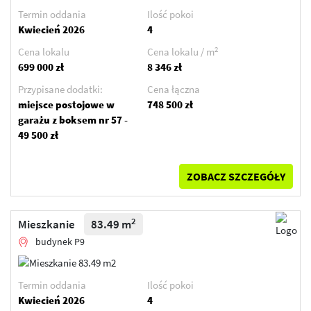
Termin oddania
Ilość pokoi
Kwiecień 2026
4
2
Cena lokalu
Cena lokalu / m
699 000 zł
8 346 zł
Przypisane dodatki:
Cena łączna
miejsce postojowe w
748 500 zł
garażu z boksem nr 57 -
49 500 zł
ZOBACZ SZCZEGÓŁY
2
Mieszkanie
83.49 m
budynek P9
Termin oddania
Ilość pokoi
Kwiecień 2026
4