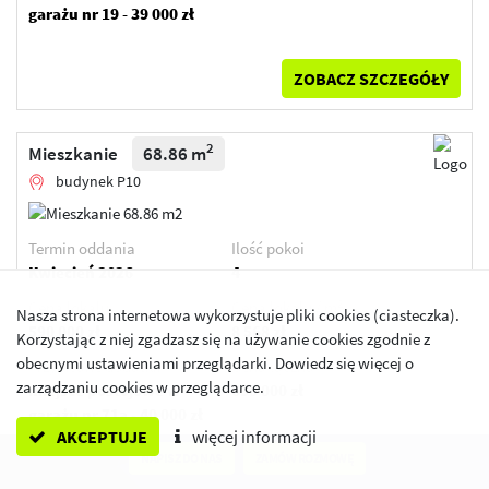
garażu nr 19 - 39 000 zł
ZOBACZ SZCZEGÓŁY
2
Mieszkanie
68.86 m
budynek P10
Termin oddania
Ilość pokoi
Kwiecień 2026
4
2
Cena lokalu
Cena lokalu / m
Nasza strona internetowa wykorzystuje pliki cookies (ciasteczka).
590 000 zł
8 568 zł
Korzystając z niej zgadzasz się na używanie cookies zgodnie z
obecnymi ustawieniami przeglądarki. Dowiedz się więcej o
Przypisane dodatki:
Cena łączna
zarządzaniu cookies w przeglądarce.
miejsce postojowe w
630 000 zł
garażu nr 71a - 40 000 zł
AKCEPTUJE
więcej informacji
NAPISZ DO NAS
ZAMÓW ROZMOWĘ
ZOBACZ SZCZEGÓŁY