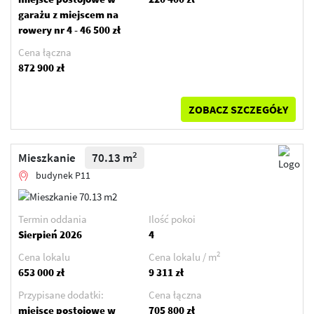
garażu z miejscem na
rowery nr 4 - 46 500 zł
Cena łączna
872 900 zł
ZOBACZ SZCZEGÓŁY
2
Mieszkanie
70.13 m
budynek P11
Termin oddania
Ilość pokoi
Sierpień 2026
4
2
Cena lokalu
Cena lokalu / m
653 000 zł
9 311 zł
Przypisane dodatki:
Cena łączna
miejsce postojowe w
705 800 zł