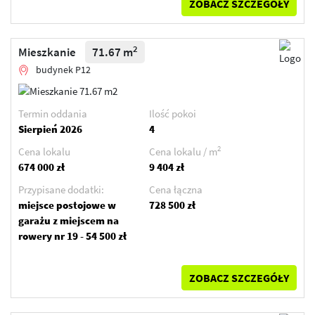
ZOBACZ SZCZEGÓŁY
2
Mieszkanie
71.67 m
budynek P12
Termin oddania
Ilość pokoi
Sierpień 2026
4
2
Cena lokalu
Cena lokalu / m
674 000 zł
9 404 zł
Przypisane dodatki:
Cena łączna
miejsce postojowe w
728 500 zł
garażu z miejscem na
rowery nr 19 - 54 500 zł
ZOBACZ SZCZEGÓŁY