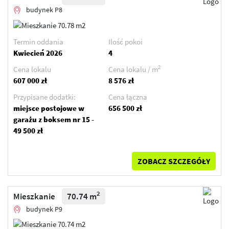
budynek P8
Termin oddania
Ilość pokoi
Kwiecień 2026
4
2
Cena lokalu
Cena lokalu / m
607 000 zł
8 576 zł
Przypisane dodatki:
Cena łączna
miejsce postojowe w
656 500 zł
garażu z boksem nr 15 -
49 500 zł
ZOBACZ SZCZEGÓŁY
2
Mieszkanie
70.74 m
budynek P9