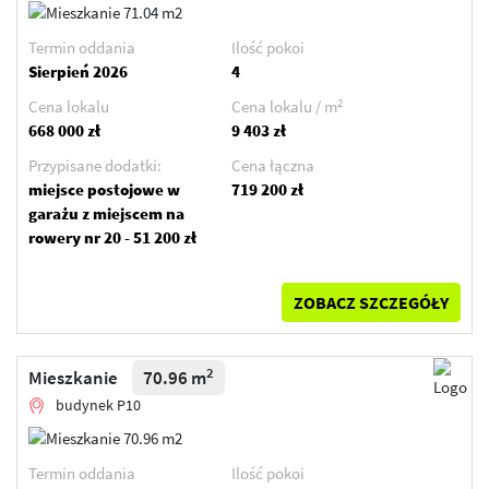
Termin oddania
Ilość pokoi
Sierpień 2026
4
2
Cena lokalu
Cena lokalu / m
668 000 zł
9 403 zł
Przypisane dodatki:
Cena łączna
miejsce postojowe w
719 200 zł
garażu z miejscem na
rowery nr 20 - 51 200 zł
ZOBACZ SZCZEGÓŁY
2
Mieszkanie
70.96 m
budynek P10
Termin oddania
Ilość pokoi