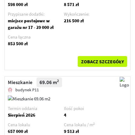
598 000 zł
8 571 zł
Przypisane dodatki:
Wykończenie:
miejsce postojowe w
216 500 zł
garażu nr 17 - 39 000 zł
Cena łączna
853 500 zł
ZOBACZ SZCZEGÓŁY
2
Mieszkanie
69.06 m
budynek P11
Termin oddania
Ilość pokoi
Sierpień 2026
4
2
Cena lokalu
Cena lokalu / m
657 000 zł
9 513 zł