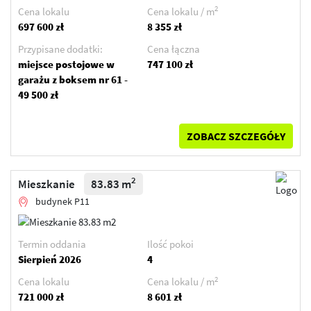
2
Cena lokalu
Cena lokalu / m
697 600 zł
8 355 zł
Przypisane dodatki:
Cena łączna
miejsce postojowe w
747 100 zł
garażu z boksem nr 61 -
49 500 zł
ZOBACZ SZCZEGÓŁY
2
Mieszkanie
83.83 m
budynek P11
Termin oddania
Ilość pokoi
Sierpień 2026
4
2
Cena lokalu
Cena lokalu / m
721 000 zł
8 601 zł