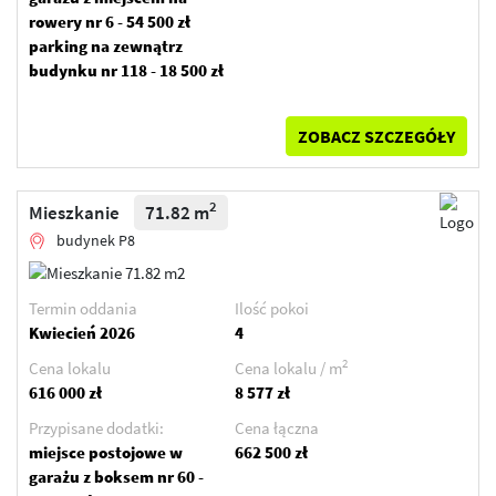
rowery nr 6 - 54 500 zł
parking na zewnątrz
budynku nr 118 - 18 500 zł
ZOBACZ SZCZEGÓŁY
2
Mieszkanie
71.82 m
budynek P8
Termin oddania
Ilość pokoi
Kwiecień 2026
4
2
Cena lokalu
Cena lokalu / m
616 000 zł
8 577 zł
Przypisane dodatki:
Cena łączna
miejsce postojowe w
662 500 zł
garażu z boksem nr 60 -