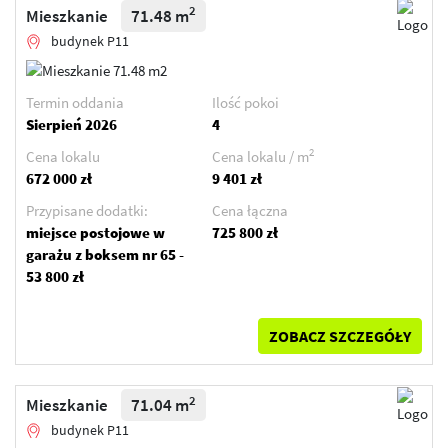
2
Mieszkanie
71.48 m
budynek P11
Termin oddania
Ilość pokoi
Sierpień 2026
4
2
Cena lokalu
Cena lokalu / m
672 000 zł
9 401 zł
Przypisane dodatki:
Cena łączna
miejsce postojowe w
725 800 zł
garażu z boksem nr 65 -
53 800 zł
ZOBACZ SZCZEGÓŁY
2
Mieszkanie
71.04 m
budynek P11