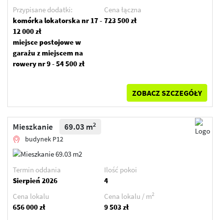
Przypisane dodatki:
Cena łączna
komórka lokatorska nr 17 -
723 500 zł
12 000 zł
miejsce postojowe w
garażu z miejscem na
rowery nr 9 - 54 500 zł
ZOBACZ SZCZEGÓŁY
2
Mieszkanie
69.03 m
budynek P12
Termin oddania
Ilość pokoi
Sierpień 2026
4
2
Cena lokalu
Cena lokalu / m
656 000 zł
9 503 zł