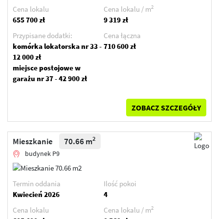
2
Cena lokalu
Cena lokalu / m
655 700 zł
9 319 zł
Przypisane dodatki:
Cena łączna
komórka lokatorska nr 33 -
710 600 zł
12 000 zł
miejsce postojowe w
garażu nr 37 - 42 900 zł
ZOBACZ SZCZEGÓŁY
2
Mieszkanie
70.66 m
budynek P9
Termin oddania
Ilość pokoi
Kwiecień 2026
4
2
Cena lokalu
Cena lokalu / m