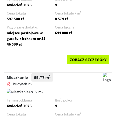
Kwiecień 2026
4
2
Cena lokalu
Cena lokalu / m
597 500 zł
8 574 zł
Przypisane dodatki:
Cena łączna
miejsce postojowe w
644 000 zł
garażu z boksem nr 55 -
46 500 zł
ZOBACZ SZCZEGÓŁY
2
Mieszkanie
69.77 m
budynek P8
Termin oddania
Ilość pokoi
Kwiecień 2026
4
2
Cena lokalu
Cena lokalu / m