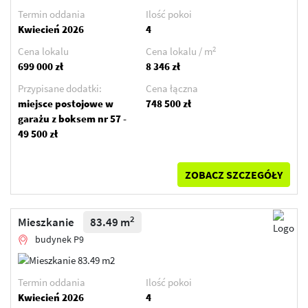
Termin oddania
Ilość pokoi
Kwiecień 2026
4
2
Cena lokalu
Cena lokalu / m
699 000 zł
8 346 zł
Przypisane dodatki:
Cena łączna
miejsce postojowe w
748 500 zł
garażu z boksem nr 57 -
49 500 zł
ZOBACZ SZCZEGÓŁY
2
Mieszkanie
83.49 m
budynek P9
Termin oddania
Ilość pokoi
Kwiecień 2026
4