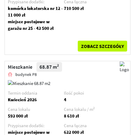
Przypisane dodatki:
Cena łączna
komórka lokatorska nr 12 -
710 500 zł
11 000 zł
miejsce postojowe w
garażu nr 25 - 43 500 zł
ZOBACZ SZCZEGÓŁY
2
Mieszkanie
68.87 m
budynek P8
Termin oddania
Ilość pokoi
Kwiecień 2026
4
2
Cena lokalu
Cena lokalu / m
593 000 zł
8 610 zł
Przypisane dodatki:
Cena łączna
miejsce postojowe w
632 000 zł