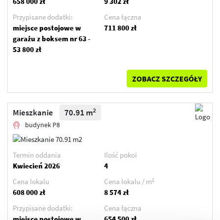
658 000 zł
9 302 zł
Przypisane dodatki:
Cena łączna
miejsce postojowe w
711 800 zł
garażu z boksem nr 63 -
53 800 zł
ZOBACZ SZCZEGÓŁY
2
Mieszkanie
70.91 m
budynek P8
Termin oddania
Ilość pokoi
Kwiecień 2026
4
2
Cena lokalu
Cena lokalu / m
608 000 zł
8 574 zł
Przypisane dodatki:
Cena łączna
miejsce postojowe w
654 500 zł