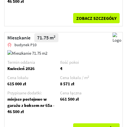
46 500 zł
ZOBACZ SZCZEGÓŁY
2
Mieszkanie
71.75 m
budynek P10
Termin oddania
Ilość pokoi
Kwiecień 2026
4
2
Cena lokalu
Cena lokalu / m
615 000 zł
8 571 zł
Przypisane dodatki:
Cena łączna
miejsce postojowe w
661 500 zł
garażu z boksem nr 65a -
46 500 zł