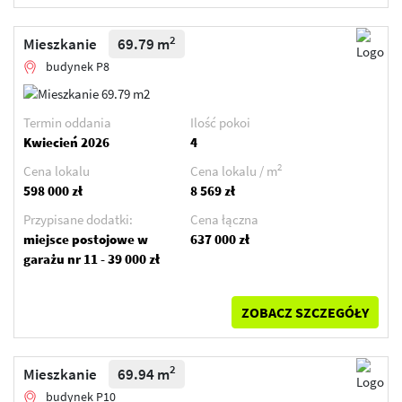
2
Mieszkanie
69.79 m
budynek P8
Termin oddania
Ilość pokoi
Kwiecień 2026
4
2
Cena lokalu
Cena lokalu / m
598 000 zł
8 569 zł
Przypisane dodatki:
Cena łączna
miejsce postojowe w
637 000 zł
garażu nr 11 - 39 000 zł
ZOBACZ SZCZEGÓŁY
2
Mieszkanie
69.94 m
budynek P10