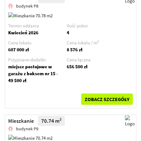
budynek P8
Termin oddania
Ilość pokoi
Kwiecień 2026
4
2
Cena lokalu
Cena lokalu / m
607 000 zł
8 576 zł
Przypisane dodatki:
Cena łączna
miejsce postojowe w
656 500 zł
garażu z boksem nr 15 -
49 500 zł
ZOBACZ SZCZEGÓŁY
2
Mieszkanie
70.74 m
budynek P9