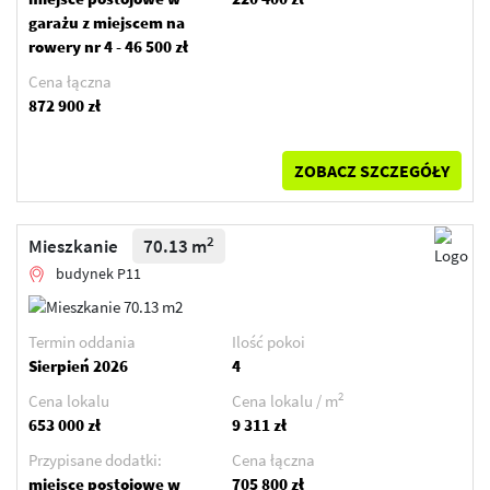
garażu z miejscem na
rowery nr 4 - 46 500 zł
Cena łączna
872 900 zł
ZOBACZ SZCZEGÓŁY
2
Mieszkanie
70.13 m
budynek P11
Termin oddania
Ilość pokoi
Sierpień 2026
4
2
Cena lokalu
Cena lokalu / m
653 000 zł
9 311 zł
Przypisane dodatki:
Cena łączna
miejsce postojowe w
705 800 zł