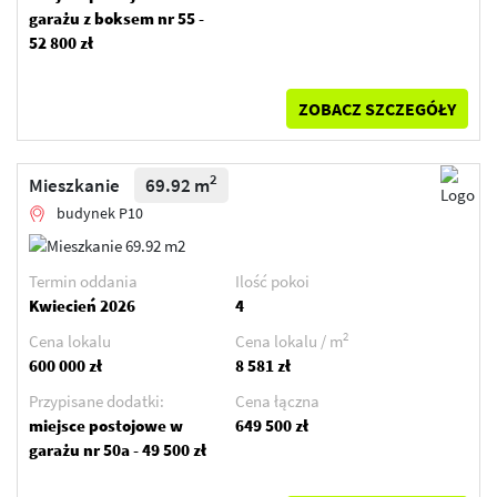
garażu z boksem nr 55 -
52 800 zł
ZOBACZ SZCZEGÓŁY
2
Mieszkanie
69.92 m
budynek P10
Termin oddania
Ilość pokoi
Kwiecień 2026
4
2
Cena lokalu
Cena lokalu / m
600 000 zł
8 581 zł
Przypisane dodatki:
Cena łączna
miejsce postojowe w
649 500 zł
garażu nr 50a - 49 500 zł