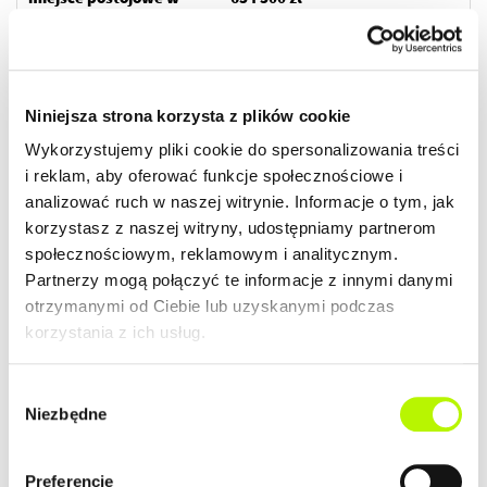
garażu z boksem nr 59 -
46 500 zł
ZOBACZ SZCZEGÓŁY
Niniejsza strona korzysta z plików cookie
Wykorzystujemy pliki cookie do spersonalizowania treści
i reklam, aby oferować funkcje społecznościowe i
2
Mieszkanie
70.54 m
analizować ruch w naszej witrynie. Informacje o tym, jak
budynek P9
korzystasz z naszej witryny, udostępniamy partnerom
społecznościowym, reklamowym i analitycznym.
Termin oddania
Ilość pokoi
Partnerzy mogą połączyć te informacje z innymi danymi
Kwiecień 2026
4
otrzymanymi od Ciebie lub uzyskanymi podczas
korzystania z ich usług.
2
Cena lokalu
Cena lokalu / m
605 000 zł
8 577 zł
Wybór
Przypisane dodatki:
Cena łączna
Niezbędne
zgody
miejsce postojowe w
645 000 zł
garażu nr 70 - 40 000 zł
Preferencje