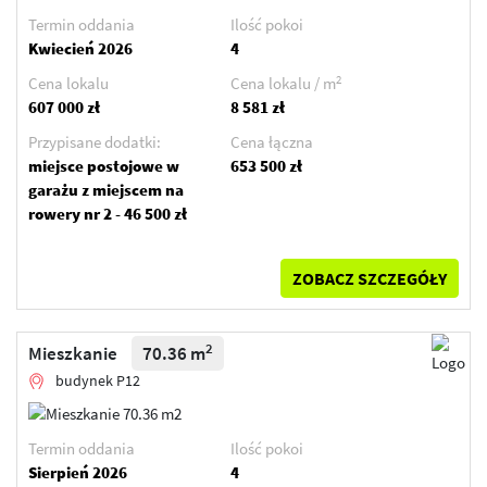
Termin oddania
Ilość pokoi
Kwiecień 2026
4
2
Cena lokalu
Cena lokalu / m
607 000 zł
8 581 zł
Przypisane dodatki:
Cena łączna
miejsce postojowe w
653 500 zł
garażu z miejscem na
rowery nr 2 - 46 500 zł
ZOBACZ SZCZEGÓŁY
2
Mieszkanie
70.36 m
budynek P12
Termin oddania
Ilość pokoi
Sierpień 2026
4