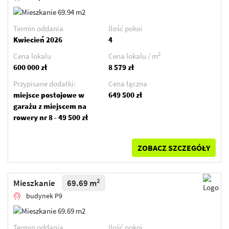
Termin oddania
Ilość pokoi
Kwiecień 2026
4
2
Cena lokalu
Cena lokalu / m
600 000 zł
8 579 zł
Przypisane dodatki:
Cena łączna
miejsce postojowe w
649 500 zł
garażu z miejscem na
rowery nr 8 - 49 500 zł
ZOBACZ SZCZEGÓŁY
2
Mieszkanie
69.69 m
budynek P9
Termin oddania
Ilość pokoi