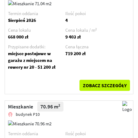
Termin oddania
Ilość pokoi
Sierpień 2026
4
2
Cena lokalu
Cena lokalu / m
668 000 zł
9 403 zł
Przypisane dodatki:
Cena łączna
miejsce postojowe w
719 200 zł
garażu z miejscem na
rowery nr 20 - 51 200 zł
ZOBACZ SZCZEGÓŁY
2
Mieszkanie
70.96 m
budynek P10
Termin oddania
Ilość pokoi