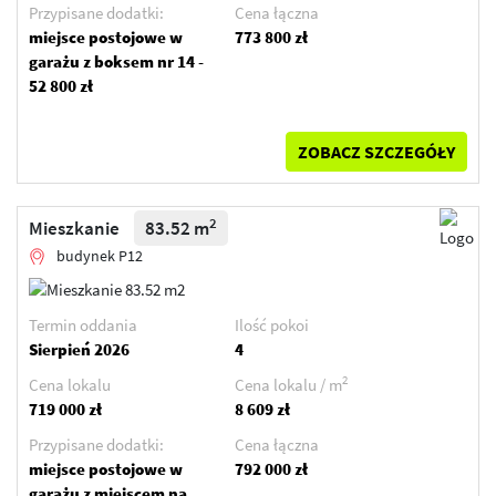
Przypisane dodatki:
Cena łączna
miejsce postojowe w
773 800 zł
garażu z boksem nr 14 -
52 800 zł
ZOBACZ SZCZEGÓŁY
2
Mieszkanie
83.52 m
budynek P12
Termin oddania
Ilość pokoi
Sierpień 2026
4
2
Cena lokalu
Cena lokalu / m
719 000 zł
8 609 zł
Przypisane dodatki:
Cena łączna
miejsce postojowe w
792 000 zł
garażu z miejscem na