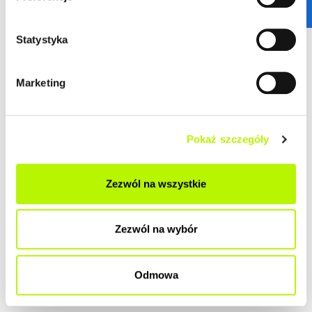
ZOBACZ SZCZEGÓŁY
Statystyka
2
Mieszkanie
70.79 m
budynek P10
Marketing
Termin oddania
Ilość pokoi
Kwiecień 2026
4
Pokaż szczegóły
2
Cena lokalu
Cena lokalu / m
607 000 zł
8 575 zł
Zezwól na wszystkie
Przypisane dodatki:
Cena łączna
miejsce postojowe w
653 500 zł
garażu z boksem nr 66a -
Zezwól na wybór
46 500 zł
Odmowa
ZOBACZ SZCZEGÓŁY