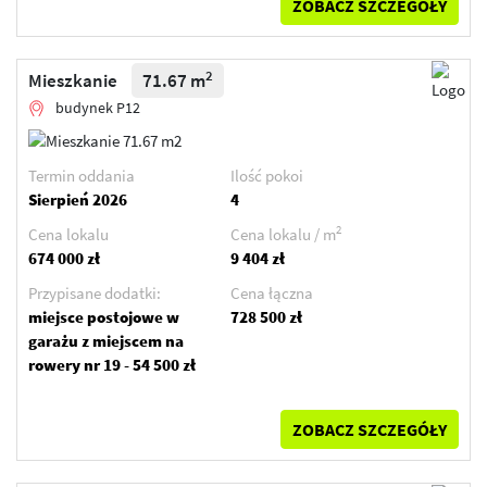
ZOBACZ SZCZEGÓŁY
2
Mieszkanie
71.67 m
budynek P12
Termin oddania
Ilość pokoi
Sierpień 2026
4
2
Cena lokalu
Cena lokalu / m
674 000 zł
9 404 zł
Przypisane dodatki:
Cena łączna
miejsce postojowe w
728 500 zł
garażu z miejscem na
rowery nr 19 - 54 500 zł
ZOBACZ SZCZEGÓŁY