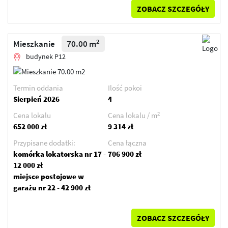
ZOBACZ SZCZEGÓŁY
2
Mieszkanie
70.00 m
budynek P12
Termin oddania
Ilość pokoi
Sierpień 2026
4
2
Cena lokalu
Cena lokalu / m
652 000 zł
9 314 zł
Przypisane dodatki:
Cena łączna
komórka lokatorska nr 17 -
706 900 zł
12 000 zł
miejsce postojowe w
garażu nr 22 - 42 900 zł
ZOBACZ SZCZEGÓŁY