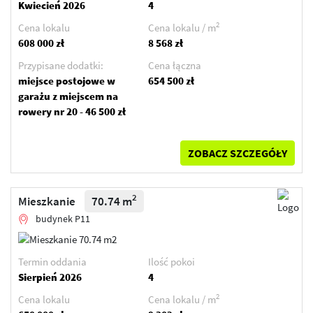
Kwiecień 2026
4
2
Cena lokalu
Cena lokalu / m
608 000 zł
8 568 zł
Przypisane dodatki:
Cena łączna
miejsce postojowe w
654 500 zł
garażu z miejscem na
rowery nr 20 - 46 500 zł
ZOBACZ SZCZEGÓŁY
2
Mieszkanie
70.74 m
budynek P11
Termin oddania
Ilość pokoi
Sierpień 2026
4
2
Cena lokalu
Cena lokalu / m