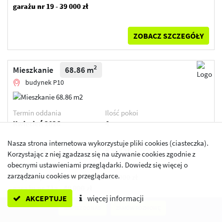
garażu nr 19 - 39 000 zł
ZOBACZ SZCZEGÓŁY
2
Mieszkanie
68.86 m
budynek P10
Termin oddania
Ilość pokoi
Kwiecień 2026
4
2
Cena lokalu
Cena lokalu / m
Nasza strona internetowa wykorzystuje pliki cookies (ciasteczka).
590 000 zł
8 568 zł
Korzystając z niej zgadzasz się na używanie cookies zgodnie z
obecnymi ustawieniami przeglądarki. Dowiedz się więcej o
Przypisane dodatki:
Cena łączna
zarządzaniu cookies w przeglądarce.
miejsce postojowe w
630 000 zł
garażu nr 71a - 40 000 zł
AKCEPTUJE
więcej informacji
NAPISZ DO NAS
ZAMÓW ROZMOWĘ
ZOBACZ SZCZEGÓŁY