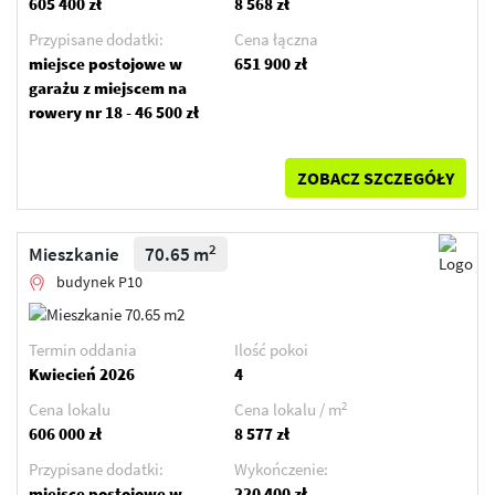
605 400 zł
8 568 zł
Przypisane dodatki:
Cena łączna
miejsce postojowe w
651 900 zł
garażu z miejscem na
rowery nr 18 - 46 500 zł
ZOBACZ SZCZEGÓŁY
2
Mieszkanie
70.65 m
budynek P10
Termin oddania
Ilość pokoi
Kwiecień 2026
4
2
Cena lokalu
Cena lokalu / m
606 000 zł
8 577 zł
Przypisane dodatki:
Wykończenie:
miejsce postojowe w
220 400 zł