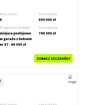
Ilość pokoi
Cena lokalu
4
699 000 zł
Przypisane dodatki:
Cena łączna
miejsce postojowe
748 500 zł
w garażu z boksem
nr 57 - 49 500 zł
ZOBACZ SZCZEGÓŁY
2
Ilość pokoi
Cena lokalu