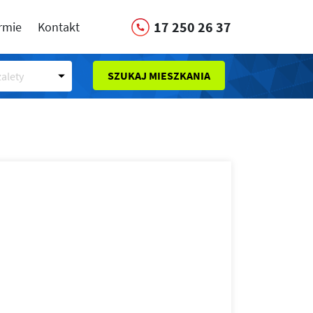
17 250 26 37
irmie
Kontakt
SZUKAJ MIESZKANIA
alety