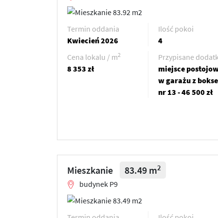
Termin oddania
Ilość pokoi
Kwiecień 2026
4
2
Cena lokalu / m
Przypisane dodatk
8 353 zł
miejsce postojo
w garażu z boks
nr 13 - 46 500 zł
2
Mieszkanie
83.49 m
budynek P9
Termin oddania
Ilość pokoi