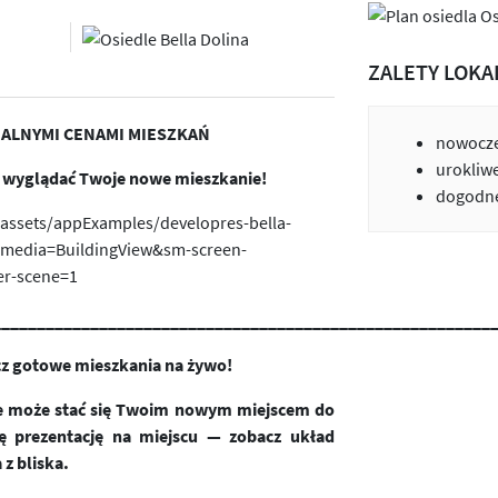
ZALETY LOKA
UALNYMI CENAMI MIESZKAŃ
nowocze
urokliw
e wyglądać Twoje nowe mieszkanie!
dogodne
d/assets/appExamples/developres-bella-
-media=BuildingView&sm-screen-
er-scene=1
________
_______________________________________________
_
cz gotowe mieszkania na żywo!
óre może stać się Twoim nowym miejscem do
ę prezentację na miejscu — zobacz układ
 z bliska.