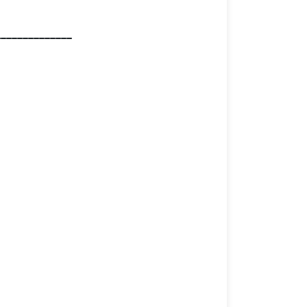
______________