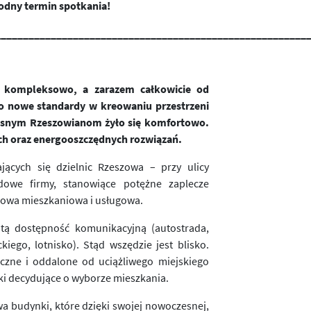
odny termin spotkania!
________________________________________________________
ne kompleksowo, a zarazem całkowicie od
o nowe standardy w kreowaniu przestrzeni
zesnym Rzeszowianom żyło się komfortowo.
ch oraz energooszczędnych rozwiązań.
ających się dzielnic Rzeszowa – przy ulicy
odowe firmy, stanowiące potężne zaplecze
dowa mieszkaniowa i usługowa.
itą dostępność komunikacyjną (autostrada,
ego, lotnisko). Stąd wszędzie jest blisko.
eczne i oddalone od uciążliwego miejskiego
iki decydujące o wyborze mieszkania.
a budynki, które dzięki swojej nowoczesnej,