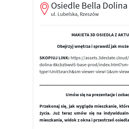
Osiedle Bella Dolina
ul. Lubelska, Rzeszów
MAKIETA 3D OSIEDLA Z AKT
Obejrzyj wnętrza i sprawdź jak moż
SKOPIUJ LINK:
https://assets.3destate.clou
dolina-8kcbzbwvi5-base-prod/index.html?sm
type=UnitSearch&sm-viewer-view=1&sm-view
______________________________________
Umów się na prezentacje i zoba
Przekonaj się, jak wygląda mieszkanie, kt
życia. Już teraz umów się na indywidualn
mieszkania, widok z okna i przestrzeń osiedla