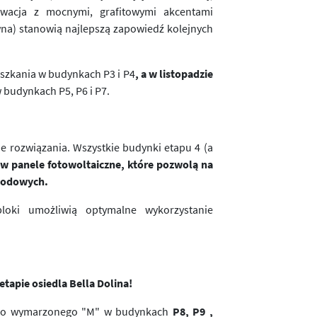
lewacja z mocnymi, grafitowymi akcentami
wna) stanowią najlepszą zapowiedź kolejnych
eszkania w budynkach P3 i P4
,
a w listopadzie
 budynkach P5, P6 i P7.
e rozwiązania. Wszystkie budynki etapu 4 (a
 panele fotowoltaiczne, które pozwolą na
chodowych.
loki umożliwią optymalne wykorzystanie
tapie osiedla Bella Dolina!
jego wymarzonego "M" w budynkach
P8, P9 ,