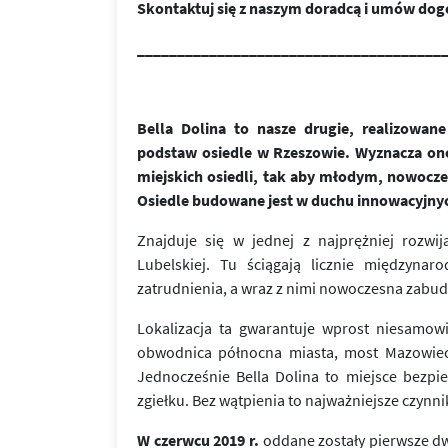
Skontaktuj się z naszym doradcą i umów dog
______________________________________
Bella Dolina to nasze drugie, realizowa
podstaw osiedle w Rzeszowie. Wyznacza on
miejskich osiedli, tak aby młodym, nowoc
Osiedle budowane jest w duchu innowacyjny
Znajduje się w jednej z najprężniej rozwij
Lubelskiej. Tu ściągają licznie międzynar
zatrudnienia, a wraz z nimi nowoczesna zabu
Lokalizacja ta gwarantuje wprost niesamow
obwodnica północna miasta, most Mazowiecki
Jednocześnie Bella Dolina to miejsce bezpi
zgiełku. Bez wątpienia to najważniejsze czynn
W czerwcu 2019 r.
oddane zostały pierwsze dw