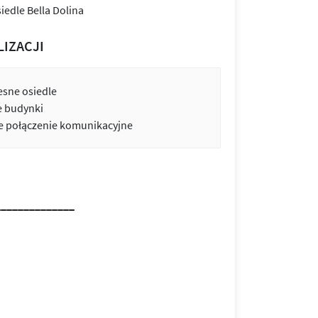
LIZACJI
sne osiedle
e budynki
 połączenie komunikacyjne
______________