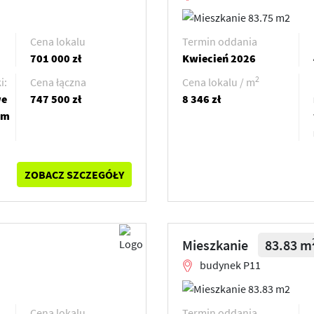
Cena lokalu
Termin oddania
701 000 zł
Kwiecień 2026
2
i:
Cena łączna
Cena lokalu / m
we
747 500 zł
8 346 zł
em
ZOBACZ SZCZEGÓŁY
Mieszkanie
83.83 m
budynek P11
Cena lokalu
Termin oddania