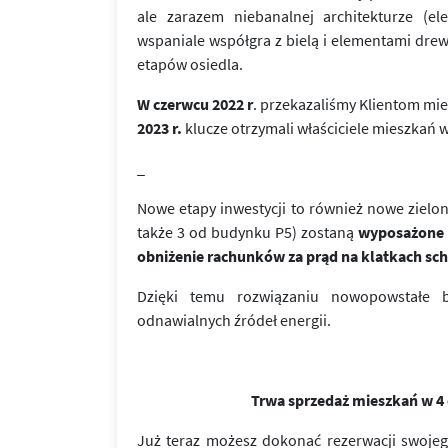
ale zarazem niebanalnej architekturze (e
wspaniale współgra z bielą i elementami dre
etapów osiedla.
W czerwcu 2022 r
. przekazaliśmy Klientom mi
2023 r.
klucze otrzymali właściciele mieszkań w
_
Nowe etapy inwestycji to również nowe zielon
także 3 od budynku P5) zostaną
wyposażone w
obniżenie rachunków za prąd na klatkach s
Dzięki temu rozwiązaniu nowopowstałe b
odnawialnych źródeł energii.
Trwa sprzedaż mieszkań w 4 e
Już teraz możesz dokonać rezerwacji swo