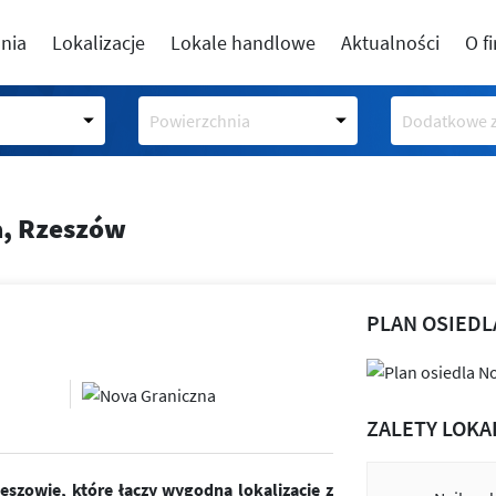
nia
Lokalizacje
Lokale handlowe
Aktualności
O f
Powierzchnia
Dodatkowe z
a, Rzeszów
PLAN OSIEDL
ZALETY LOKA
szowie, które łączy wygodną lokalizację z