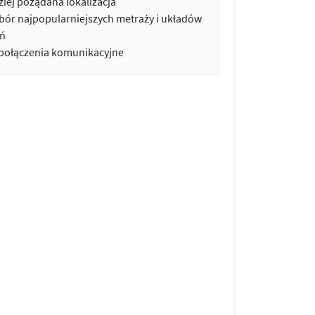
iej pożądana lokalizacja
bór najpopularniejszych metraży i układów
ń
 połączenia komunikacyjne