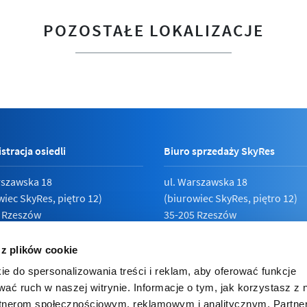
POZOSTAŁE LOKALIZACJE
stracja osiedli
Biuro sprzedaży SkyRes
rszawska 18
ul. Warszawska 18
wiec SkyRes, piętro 12)
(biurowiec SkyRes, piętro 12)
 Rzeszów
35-205 Rzeszów
789 19 87
Pn - Pt:
08:00 - 17:00
 z plików cookie
ie do spersonalizowania treści i reklam, aby oferować funkcje
wać ruch w naszej witrynie. Informacje o tym, jak korzystasz z 
rtnerom społecznościowym, reklamowym i analitycznym. Partn