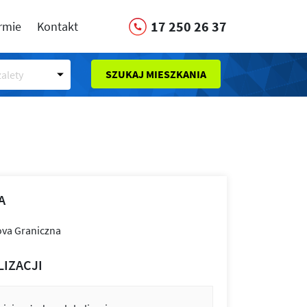
17 250 26 37
irmie
Kontakt
SZUKAJ MIESZKANIA
alety
A
LIZACJI