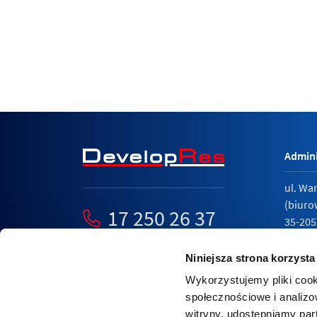
Admini
ul. Wa
(biuro
17 250 26 37
35-205
mieszkania@developres.pl
tel.
17 
Niniejsza strona korzysta
Wykorzystujemy pliki cook
społecznościowe i analizo
witryny, udostępniamy pa