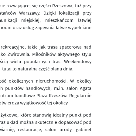
e rozwijającej się części Rzeszowa, tuż przy
tańców Warszawy. Dzięki lokalizacji przy
nikacji miejskiej, mieszkańcom łatwiej
chodni oraz usług zapewnia łatwe wypełniane
 rekreacyjne, takie jak trasa spacerowa nad
isko Żwirownia. Miłośników aktywnego stylu
ęścią wielu popularnych tras. Weekendowy
– tutaj to naturalna część planu dnia.
tość okolicznych nieruchomości. W okolicy
ych punktów handlowych, m.in. salon Agata
centrum handlowe Plaza Rzeszów. Regularnie
twierdza wyjątkowość tej okolicy.
użytkowe, które stanowią idealny punkt pod
oraz układ można skutecznie dopasować pod
iarnię, restauracje, salon urody, gabinet