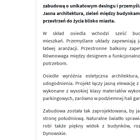
zabudową o unikatowym desingu i przemyśl
Jasna architektura, zieleń między budynkam
przestrzeń do życia blisko miasta.
W skład osiedla wchodzi sześć bud
mieszkań. Przemyślane układy zapewniają j
łatwej aranżacji. Przestronne balkony za
Równowaga między designem a funkcjonalności
potrzebom.
Osiedle wyróżnia estetyczna architektur
udogodnienia. Projekt łączy jasną elewację z
wykonane z wysokiej klasy materiałów wykoń
parkingowych, zarówno w podziemnej hali gar
Zabudowa została tak zaprojektowana, by ja
stronę południową. Naturalne światło sprawia
robi także piękny widok z budynków, roz
Dynowskie.