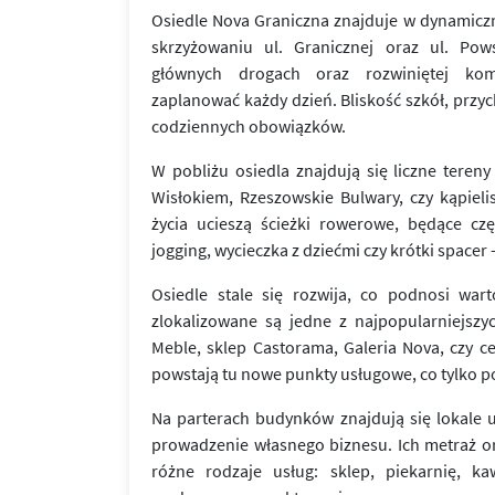
Osiedle Nova Graniczna znajduje w dynamiczni
skrzyżowaniu ul. Granicznej oraz ul. Pows
głównych drogach oraz rozwiniętej komu
zaplanować każdy dzień. Bliskość szkół, przy
codziennych obowiązków.
W pobliżu osiedla znajdują się liczne tereny
Wisłokiem, Rzeszowskie Bulwary, czy kąpiel
życia ucieszą ścieżki rowerowe, będące cz
jogging, wycieczka z dziećmi czy krótki spacer 
Osiedle stale się rozwija, co podnosi war
zlokalizowane są jedne z najpopularniejsz
Meble, sklep Castorama, Galeria Nova, czy 
powstają tu nowe punkty usługowe, co tylko po
Na parterach budynków znajdują się lokale 
prowadzenie własnego biznesu. Ich metraż 
różne rodzaje usług: sklep, piekarnię, kaw