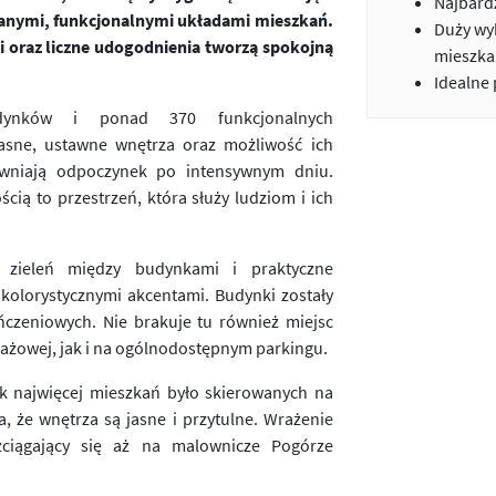
Najbardz
anymi, funkcjonalnymi układami mieszkań.
Duży wy
i oraz liczne udogodnienia tworzą spokojną
mieszka
Idealne
ynków i ponad 370 funkcjonalnych
asne, ustawne wnętrza oraz możliwość ich
pewniają odpoczynek po intensywnym dniu.
ą to przestrzeń, która służy ludziom i ich
a, zieleń między budynkami i praktyczne
 kolorystycznymi akcentami. Budynki zostały
czeniowych. Nie brakuje tu również miejsc
ażowej, jak i na ogólnodostępnym parkingu.
k najwięcej mieszkań było skierowanych na
, że wnętrza są jasne i przytulne. Wrażenie
ciągający się aż na malownicze Pogórze