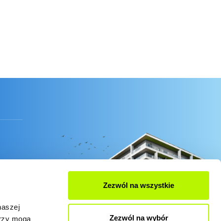
Zezwól na wszystkie
naszej
Zezwól na wybór
erzy mogą