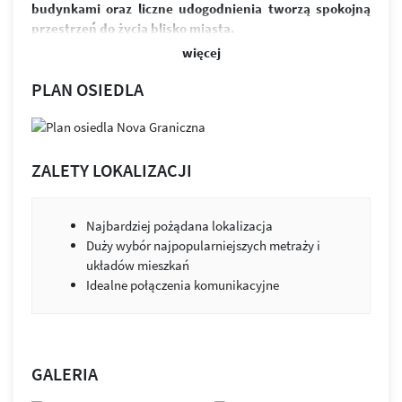
budynkami oraz liczne udogodnienia tworzą spokojną
przestrzeń do życia blisko miasta.
więcej
W skład osiedla wchodzi sześć budynków i ponad 370
funkcjonalnych mieszkań. Przemyślane układy
PLAN OSIEDLA
zapewniają jasne, ustawne wnętrza oraz możliwość ich
łatwej aranżacji. Przestronne balkony zapewniają
odpoczynek po intensywnym dniu. Równowaga między
designem a funkcjonalnością to przestrzeń, która służy
ZALETY LOKALIZACJI
ludziom i ich potrzebom.
Osiedle wyróżnia estetyczna architektura, zieleń między
Najbardziej pożądana lokalizacja
budynkami i praktyczne udogodnienia. Projekt łączy jasną
Duży wybór najpopularniejszych metraży i
elewację z kolorystycznymi akcentami. Budynki zostały
układów mieszkań
wykonane z wysokiej klasy materiałów wykończeniowych.
Idealne połączenia komunikacyjne
Nie brakuje tu również miejsc parkingowych, zarówno
w podziemnej hali garażowej, jak i na ogólnodostępnym
parkingu.
Zabudowa została tak zaprojektowana, by jak najwięcej
GALERIA
mieszkań było skierowanych na stronę południową.