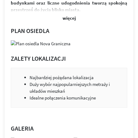
budynkami oraz liczne udogodnienia tworzą spokojną
przestrzeń do życia blisko miasta.
więcej
W skład osiedla wchodzi sześć budynków i ponad 370
funkcjonalnych mieszkań. Przemyślane układy
PLAN OSIEDLA
zapewniają jasne, ustawne wnętrza oraz możliwość ich
łatwej aranżacji. Przestronne balkony zapewniają
odpoczynek po intensywnym dniu. Równowaga między
designem a funkcjonalnością to przestrzeń, która służy
ZALETY LOKALIZACJI
ludziom i ich potrzebom.
Osiedle wyróżnia estetyczna architektura, zieleń między
Najbardziej pożądana lokalizacja
budynkami i praktyczne udogodnienia. Projekt łączy jasną
Duży wybór najpopularniejszych metraży i
elewację z kolorystycznymi akcentami. Budynki zostały
układów mieszkań
wykonane z wysokiej klasy materiałów wykończeniowych.
Idealne połączenia komunikacyjne
Nie brakuje tu również miejsc parkingowych, zarówno
w podziemnej hali garażowej, jak i na ogólnodostępnym
parkingu.
Zabudowa została tak zaprojektowana, by jak najwięcej
GALERIA
mieszkań było skierowanych na stronę południową.