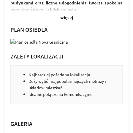
budynkami oraz liczne udogodnienia tworzą spokojną
przestrzeń do życia blisko miasta.
więcej
W skład osiedla wchodzi sześć budynków i ponad 370
funkcjonalnych mieszkań. Przemyślane układy
PLAN OSIEDLA
zapewniają jasne, ustawne wnętrza oraz możliwość ich
łatwej aranżacji. Przestronne balkony zapewniają
odpoczynek po intensywnym dniu. Równowaga między
designem a funkcjonalnością to przestrzeń, która służy
ZALETY LOKALIZACJI
ludziom i ich potrzebom.
Osiedle wyróżnia estetyczna architektura, zieleń między
Najbardziej pożądana lokalizacja
budynkami i praktyczne udogodnienia. Projekt łączy jasną
Duży wybór najpopularniejszych metraży i
elewację z kolorystycznymi akcentami. Budynki zostały
układów mieszkań
wykonane z wysokiej klasy materiałów wykończeniowych.
Idealne połączenia komunikacyjne
Nie brakuje tu również miejsc parkingowych, zarówno
w podziemnej hali garażowej, jak i na ogólnodostępnym
parkingu.
Zabudowa została tak zaprojektowana, by jak najwięcej
GALERIA
mieszkań było skierowanych na stronę południową.