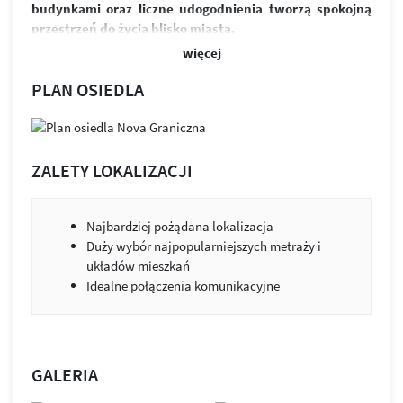
budynkami oraz liczne udogodnienia tworzą spokojną
przestrzeń do życia blisko miasta.
więcej
W skład osiedla wchodzi sześć budynków i ponad 370
funkcjonalnych mieszkań. Przemyślane układy
PLAN OSIEDLA
zapewniają jasne, ustawne wnętrza oraz możliwość ich
łatwej aranżacji. Przestronne balkony zapewniają
odpoczynek po intensywnym dniu. Równowaga między
designem a funkcjonalnością to przestrzeń, która służy
ZALETY LOKALIZACJI
ludziom i ich potrzebom.
Osiedle wyróżnia estetyczna architektura, zieleń między
Najbardziej pożądana lokalizacja
budynkami i praktyczne udogodnienia. Projekt łączy jasną
Duży wybór najpopularniejszych metraży i
elewację z kolorystycznymi akcentami. Budynki zostały
układów mieszkań
wykonane z wysokiej klasy materiałów wykończeniowych.
Idealne połączenia komunikacyjne
Nie brakuje tu również miejsc parkingowych, zarówno
w podziemnej hali garażowej, jak i na ogólnodostępnym
parkingu.
Zabudowa została tak zaprojektowana, by jak najwięcej
GALERIA
mieszkań było skierowanych na stronę południową.