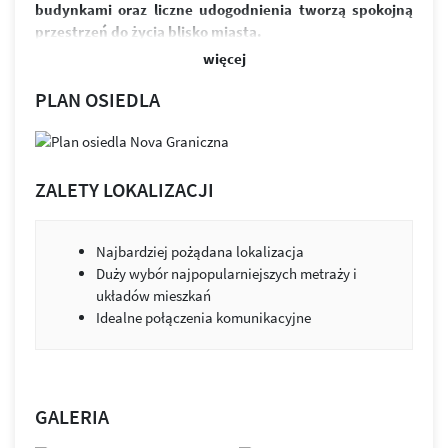
budynkami oraz liczne udogodnienia tworzą spokojną
przestrzeń do życia blisko miasta.
więcej
W skład osiedla wchodzi sześć budynków i ponad 370
funkcjonalnych mieszkań. Przemyślane układy
PLAN OSIEDLA
zapewniają jasne, ustawne wnętrza oraz możliwość ich
łatwej aranżacji. Przestronne balkony zapewniają
odpoczynek po intensywnym dniu. Równowaga między
designem a funkcjonalnością to przestrzeń, która służy
ZALETY LOKALIZACJI
ludziom i ich potrzebom.
Osiedle wyróżnia estetyczna architektura, zieleń między
Najbardziej pożądana lokalizacja
budynkami i praktyczne udogodnienia. Projekt łączy jasną
Duży wybór najpopularniejszych metraży i
elewację z kolorystycznymi akcentami. Budynki zostały
układów mieszkań
wykonane z wysokiej klasy materiałów wykończeniowych.
Idealne połączenia komunikacyjne
Nie brakuje tu również miejsc parkingowych, zarówno
w podziemnej hali garażowej, jak i na ogólnodostępnym
parkingu.
Zabudowa została tak zaprojektowana, by jak najwięcej
GALERIA
mieszkań było skierowanych na stronę południową.