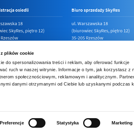
stracja osiedli
Biuro sprzedaży SkyRes
rszawska 18
ul. Warszawska 18
wiec SkyRes, piętro 12)
(biurowiec SkyRes, piętro 12)
 Rzeszów
35-205 Rzeszów
789 19 87
Pn - Pt:
08:00 - 17:00
 z plików cookie
ie do spersonalizowania treści i reklam, aby oferować funkcje
wać ruch w naszej witrynie. Informacje o tym, jak korzystasz z 
rtnerom społecznościowym, reklamowym i analitycznym. Partn
ka prywatności
innymi danymi otrzymanymi od Ciebie lub uzyskanymi podczas k
e inwestorskie
ies (ciasteczka). Korzystając z niej zgadzasz się na używanie cooki
lądarce.
Preferencje
Statystyka
Marketing