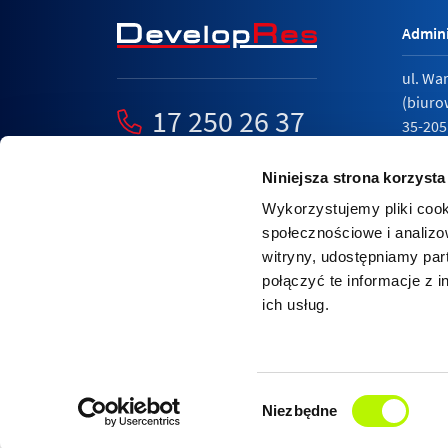
Admini
ul. Wa
(biuro
17 250 26 37
35-205
mieszkania@developres.pl
tel.
17 
Niniejsza strona korzysta
Wykorzystujemy pliki cook
społecznościowe i analizo
witryny, udostępniamy pa
Polity
połączyć te informacje z 
Relacj
ich usług.
Nasza strona internetowa wykorzystuje pliki cook
Dowiedz się więcej o zarządzaniu cookies w przeg
Wybór
AKCEPTUJE
więcej informacji
Niezbędne
zgody