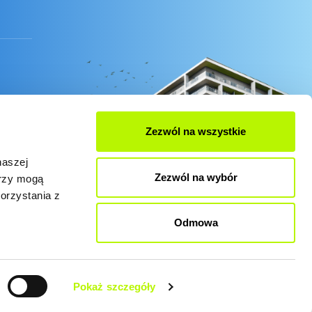
Zezwól na wszystkie
naszej
Zezwól na wybór
erzy mogą
orzystania z
Odmowa
es zgodnie z obecnymi ustawieniami przeglądarki.
Pokaż szczegóły