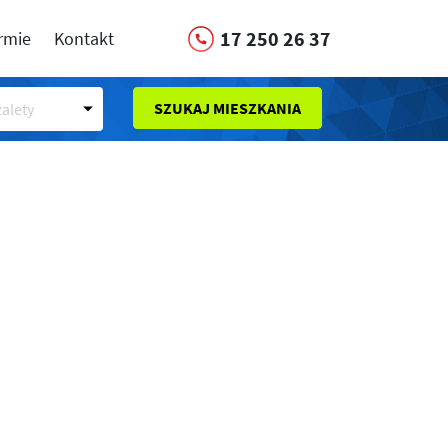
17 250 26 37
irmie
Kontakt
SZUKAJ MIESZKANIA
alety